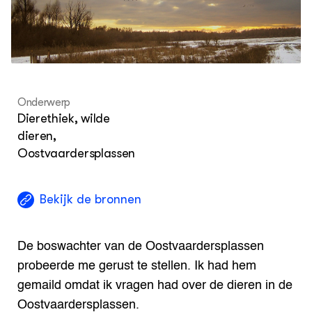
Met
Nieuwsbrief
Sma
Agenda
Str
Tra
Wel
DIERENWELZIJN
Hok
Dossiers
Columns
Onderwerp
Lectoraten
Dierethiek, wilde
Video's
dieren,
Oostvaardersplassen
OVER
Over DWW
Contact
Bekijk de bronnen
De boswachter van de Oostvaardersplassen
probeerde me gerust te stellen. Ik had hem
gemaild omdat ik vragen had over de dieren in de
Oostvaardersplassen.