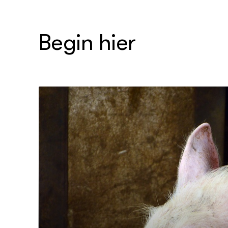
Stressv
varkens
Begin hier
Meten va
dier cen
Smart L
Manage
Stressv
koe
Transpar
veehoud
Welzijn
Hokverri