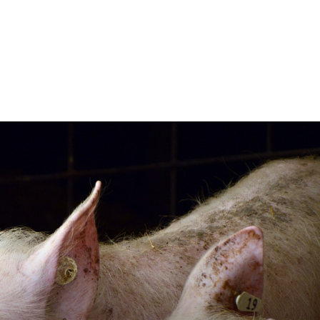
rij omgaan met
n dierenwelzijn: het
traal
ivestock
ment
rij omgaan met de
antie in de
erij
 melkvee
jking voor varkens