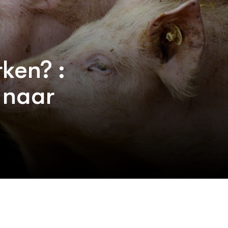
rken? :
 naar