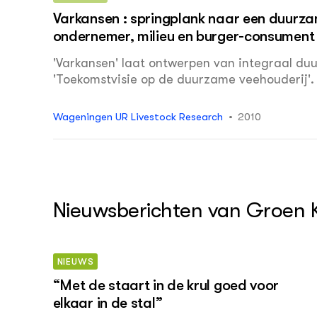
Varkansen : springplank naar een duurzam
ondernemer, milieu en burger-consument
'Varkansen' laat ontwerpen van integraal duu
'Toekomstvisie op de duurzame veehouderij'.
moet zijn, dus produceert met respect voor m
Wageningen UR Livestock Research
2010
Nieuwsberichten van Groen 
NIEUWS
“Met de staart in de krul goed voor
elkaar in de stal”