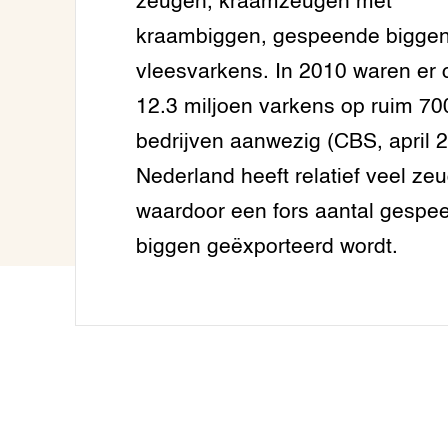
zeugen, kraamzeugen met
Wet- en
kraambiggen, gespeende bigge
Welzijn 
Gezonde
Historis
Stressv
veehoud
varkens
vleesvarkens. In 2010 waren er 
Gezonde
Smart L
Stressv
12.3 miljoen varkens op ruim 70
Manage
koe
Gezonde
bedrijven aanwezig (CBS, april 2
Dieren i
Hokverri
Nederland heeft relatief veel ze
Historis
veehoud
waardoor een fors aantal gespe
Meten va
dier cen
biggen geëxporteerd wordt.
Hoe kies
voor je 
Stressv
varkens
Innovati
melkvee
Stressv
Bron foto:
Li
koe
Keuzede
landbou
Hokverri