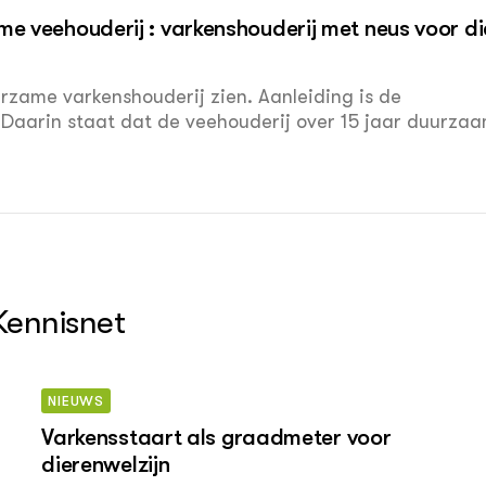
e veehouderij : varkenshouderij met neus voor di
rzame varkenshouderij zien. Aanleiding is de
 Daarin staat dat de veehouderij over 15 jaar duurza
ens, dier en milieu.
Kennisnet
NIEUWS
Varkensstaart als graadmeter voor
dierenwelzijn