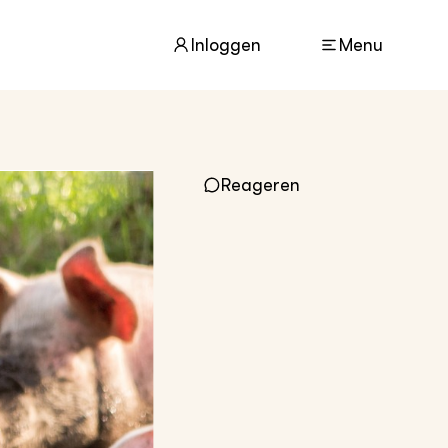
Inloggen
Menu
Reageren
ACTUEEL
Nieuws
Nieuwsbrief
Agenda
DIERENWELZIJN
Dossiers
Columns
Lectoraten
Video's