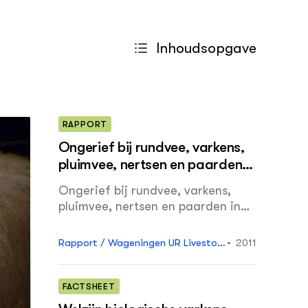
Inhoudsopgave
RAPPORT
Ongerief bij rundvee, varkens,
pluimvee, nertsen en paarden:
eerste herhaling = Discomfort
Ongerief bij rundvee, varkens,
among cattle, pigs, poultry,
pluimvee, nertsen en paarden in
mink and horses: first
Nederland is geïnventariseerd en
repetition
vergeleken met een vergelijkbare
Rapport / Wageningen UR Livestoc
2011
analyse in 2007. In het algemeen is
k Research 456.
het ongerief verminderd, maar in
geringe mate ten opzichte van het
FACTSHEET
totaal aan ongerief. De