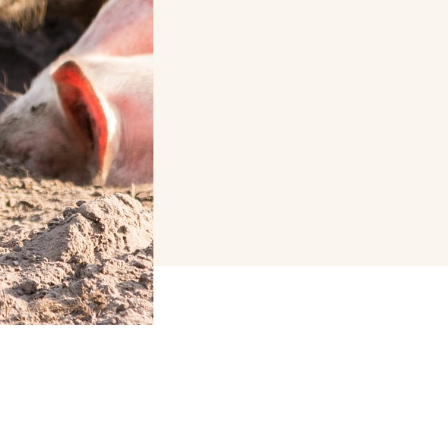
OVER
Over DWW
Contact