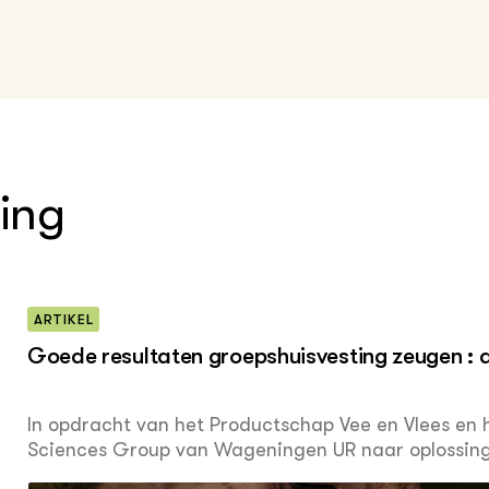
ting
ARTIKEL
Goede resultaten groepshuisvesting zeugen : d
In opdracht van het Productschap Vee en Vlees en h
Sciences Group van Wageningen UR naar oplossing
in de praktijk voordoen bij het houden van drachti