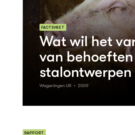
FACTSHEET
Wat wil het va
van behoeften
stalontwerpen
Wageningen UR
2009
RAPPORT