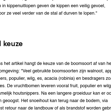
in kippenuitlopen geven de kippen een veilig gevoel,
or ze veel verder van de stal af durven te lopen."
l keuze
s het artikel hangt de keuze van de boomsoort af van he
omgeving: "Veel gebruikte boomsoorten zijn walnoot, app
kers, populier, wilg, es, acacia (robinia) en besdragers zo
rbes. De vruchtbomen leveren vooral fruit, populier en wilg
melijk houtsnippers. Na een langere groeiduur kan er o
 geoogst. Het snoeihout kan terug naar de bodem, via
t retour naar de landbouw of als brandstof worden gebru