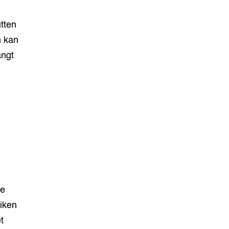
tten
n kan
angt
te
iken
t