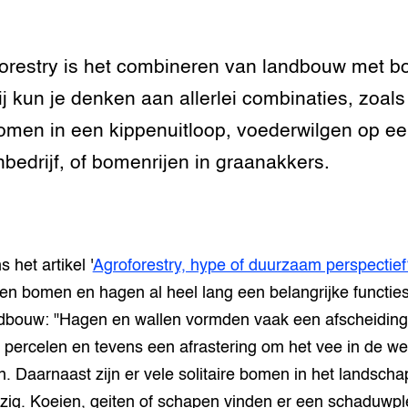
n dierenwelzijn: het
traal
orestry is het combineren van landbouw met 
ij kun je denken aan allerlei combinaties, zoals
ivestock
ment
bomen in een kippenuitloop, voederwilgen op e
nbedrijf, of bomenrijen in graanakkers.
rij omgaan met de
antie in de
erij
 het artikel '
Agroforestry, hype of duurzaam perspectief
 melkvee
len bomen en hagen al heel lang een belangrijke functie
dbouw: "Hagen en wallen vormden vaak een afscheiding
jking voor varkens
 percelen en tevens een afrastering om het vee in de we
. Daarnaast zijn er vele solitaire bomen in het landscha
ig. Koeien, geiten of schapen vinden er een schaduwpl