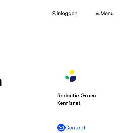
Inloggen
Menu
ACTUEEL
Nieuws
Nieuwsbrief
n
Agenda
Redactie Groen
DIERENWELZIJN
Dossiers
Kennisnet
Columns
Lectoraten
Video's
Contact