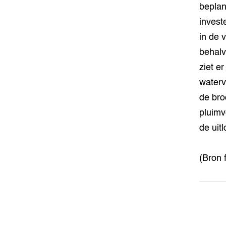
beplan
investe
in de 
behalv
ziet er
waterv
de bro
pluimv
de uitl
(Bron 