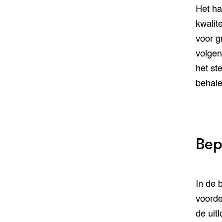
Het ha
kwalit
voor g
volgen
het st
behale
Bep
In de 
voorde
de uit