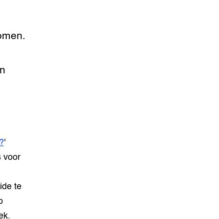
bomen.
en
?
'
s voor
ide te
p
ek.