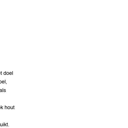
t doel
el,
als
ok hout
ikt.