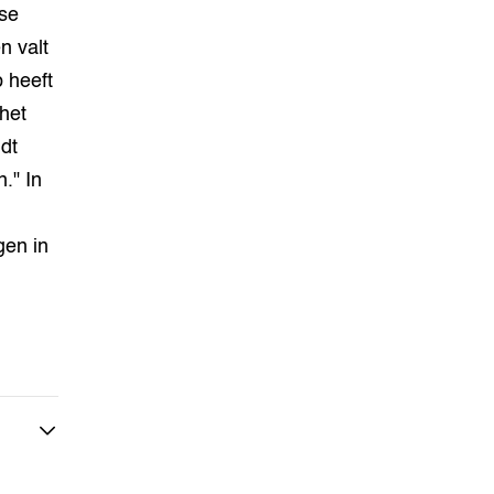
rse
n valt
p heeft
het
udt
." In
gen in