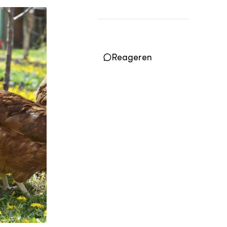
OVER
Over DWW
Contact
Reageren