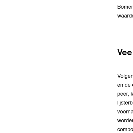
Bomen 
waardo
Vee
Volgen
en de 
peer, 
lijste
voorna
worden
compos