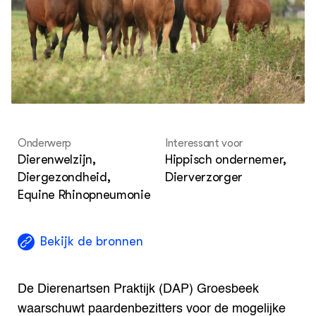
Met
Nieuwsbrief
Sma
Agenda
Str
Tra
Wel
DIERENWELZIJN
Hok
Dossiers
Columns
Lectoraten
Video's
Onderwerp
Interessant voor
OVER
Dierenwelzijn,
Hippisch ondernemer,
Over DWW
Diergezondheid,
Dierverzorger
Contact
Equine Rhinopneumonie
Bekijk de bronnen
De Dierenartsen Praktijk (DAP) Groesbeek
waarschuwt paardenbezitters voor de mogelijke