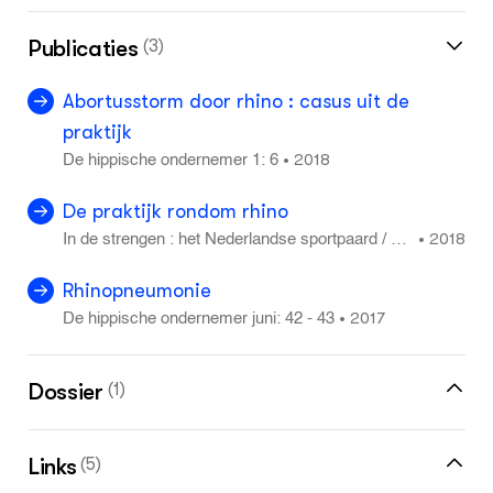
Publicaties
(3)
Abortusstorm door rhino : casus uit de
praktijk
2018
•
De hippische ondernemer 1: 6
De praktijk rondom rhino
2018
•
In de strengen : het Nederlandse sportpaard / Wa
rmbloedpaardenstamboek in Nederland 2: 48 - 5
5
Rhinopneumonie
2017
•
De hippische ondernemer juni: 42 - 43
Dossier
(1)
Dossier Rhinovirus bij paarden
Links
(5)