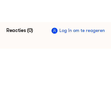
Maatregelen Gelderse maneges tegen
rhinovirus, bericht Nieuwe Oogst 9
december 2019
Reacties (0)
Log in om te reageren
Gelderse maneges nemen maatregelen
tegen zeer besmettelijk virus, Omroep
Gelderland 7 december 2019
Rhinopneumonie, informatie
Gezondheidsdienst voor Dieren
Rhinovirus, Wikiwijs arrangement
Ontwikkelcentrum
Wat is rhinopneumonie?, Nederlands
Hippisch Kenniscentrum