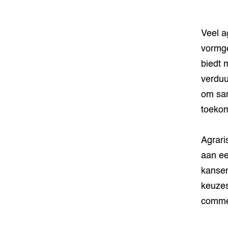
Veel a
vormge
biedt 
verduu
om sam
toekom
Agrari
aan ee
kansen
keuzes
commer