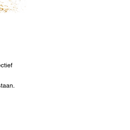
ctief
staan.