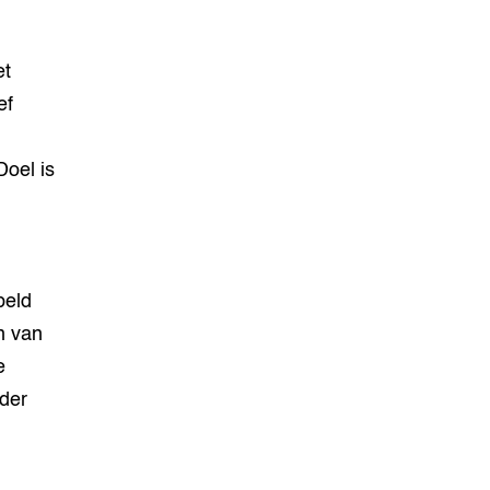
et
ef
oel is
peld
n van
e
nder