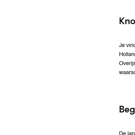
Kno
Je vin
Hollan
Overij
waarsc
Beg
De lan