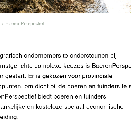
rij omgaan met
n dierenwelzijn: het
to:
BoerenPerspectief
traal
ivestock
ment
rarisch ondernemers te ondersteunen bij
rij omgaan met de
mstgerichte complexe keuzes is BoerenPerspe
aar gestart. Er is gekozen voor provinciale
antie in de
erij
punten, om dicht bij de boeren en tuinders te 
nPerspectief biedt boeren en tuinders
 melkvee
ankelijke en kosteloze sociaal-economische
jking voor varkens
eiding.