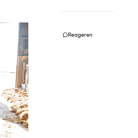
OVER
Over DWW
Contact
Reageren