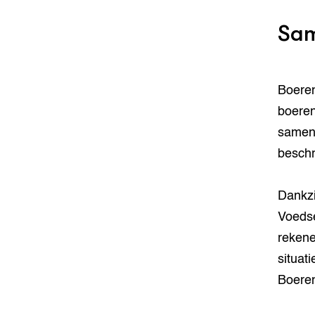
Sam
Boeren
boeren
sameng
beschr
Dankzi
Voedse
rekene
situat
Boeren