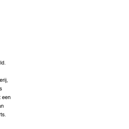
ld.
rij,
s
t een
an
ts.