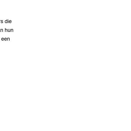
s die
an hun
m een