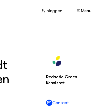
Inloggen
Menu
ACTUEEL
Nieuws
dt
Nieuwsbrief
Agenda
en
Redactie Groen
Kennisnet
DIERENWELZIJN
Dossiers
Columns
Lectoraten
Contact
Video's