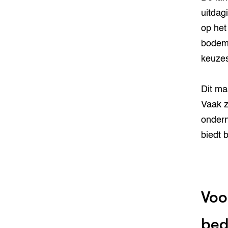
uitdag
op het 
bodemb
keuzes
Dit ma
Vaak z
ondern
biedt 
Voo
bed