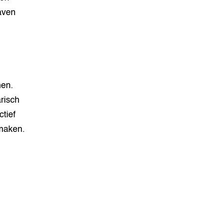
aven
men.
risch
tief
 maken.