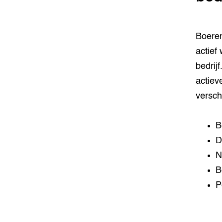
Boeren
actief
bedrij
actiev
versch
B
D
N
B
P