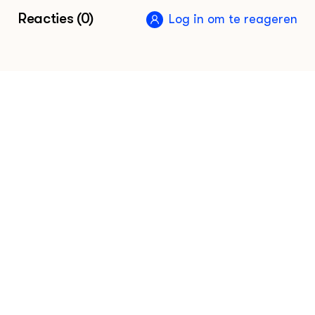
Vijf vragen over: de Afrekenbare
Reacties (0)
Log in om te reageren
Stoffenbalans - Groen Kennisnet
2022
Vakinformatie voor de akkerbouwer
2024
•
Groen Kennisnet
Vakinformatie voor de pluimveehouder
2024
•
Groen Kennisnet
Vakinformatie voor de varkenshouder
2024
•
Groen Kennisnet