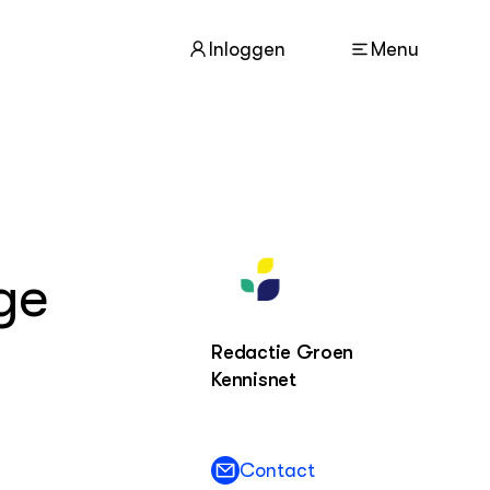
Inloggen
Menu
ACTUEEL
Nieuws
ge
Nieuwsbrief
Agenda
Redactie Groen
DIERENWELZIJN
Kennisnet
Dossiers
Columns
Lectoraten
Video's
Contact