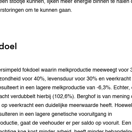
een stootje kunnen, lijken meer energie binnen te halen
rstoringen om te kunnen gaan.
doel
rsimpeld fokdoel waarin melkproductie meeweegt voor
zondheid voor 40%, levensduur voor 30% en veerkracht
sulteert in een lagere melkproductie van -6,3%. Echter,
acht verdubbelt hierbij (102,6%). Berghof is van mening 
 op veerkracht een duidelijke meerwaarde heeft. Hoewel
sulteren in een lagere genetische vooruitgang in
oductie, gaat de veehouder er per saldo op vooruit. Een
achtige koe kost minder arbeid, heeft minder behandeli