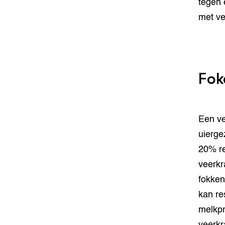
tegen 
met ve
Fok
Een ve
uierge
20% re
veerkr
fokken
kan re
melkpr
veerkr