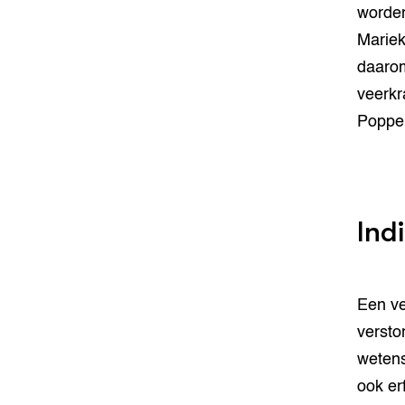
worden
Mariek
daarom
veerkr
Poppe 
Ind
Een ve
versto
wetens
ook er