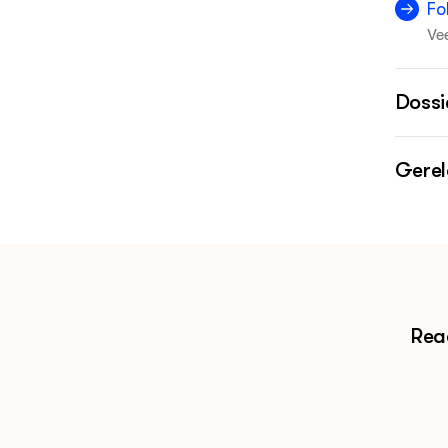
Fo
Vee
RS 
Dossi
Gerel
Le
be
Fo
ja
Reac
Fo
no
Kl