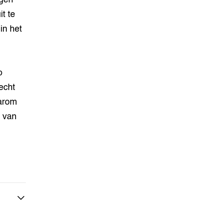
t te
in het
o
echt
aarom
n van