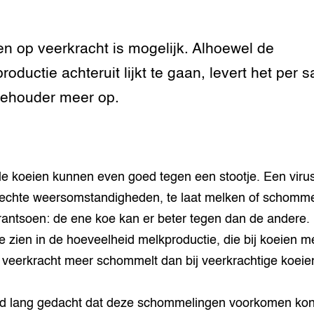
n dierenwelzijn: het
n op veerkracht is mogelijk. Alhoewel de
traal
roductie achteruit lijkt te gaan, levert het per s
ivestock
ehouder meer op.
ment
rij omgaan met de
lle koeien kunnen even goed tegen een stootje. Een viru
antie in de
erij
slechte weersomstandigheden, te laat melken of schomm
 rantsoen: de ene koe kan er beter tegen dan de andere. D
 melkvee
te zien in de hoeveelheid melkproductie, die bij koeien m
 veerkracht meer schommelt dan bij veerkrachtige koeie
jking voor varkens
d lang gedacht dat deze schommelingen voorkomen ko