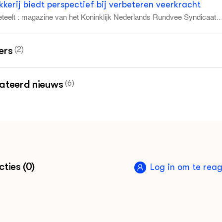
kkerij biedt perspectief bij verbeteren veerkracht
teelt : magazine van het Koninklijk Nederlands Rundvee Syndicaat 
maart 2: 6 - 9
ers
(2)
Melkveehouderij en duurzaamheid, Groen Kennisne
ateerd nieuws
(6)
smateriaal MBO: Hoe kies je de beste stieren voor je
drijf?, nieuwsbericht Groen Kennisnet, april 2019
kken op voederconversie, nieuwsbericht Groen Kennisn
nuari 2019
ties (0)
Log in om te rea
kken op vruchtbaarheid, nieuwsbericht Groen Kennisne
vember 2018
auwziekte mortellaro aanpakken met gerichte fok,