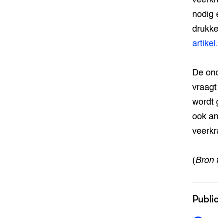
nodig 
drukke
artikel
.
De ond
vraagt
wordt 
ook an
veerkr
(
Bron 
Publi