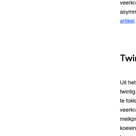
veerkr
asymme
artikel
.
Twi
Uit he
twinti
te fok
veerkra
melkpr
koeien