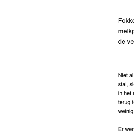
varkens
Meten va
Fokke
dier cen
melkp
Smart L
de ve
Manage
Stressv
koe
Niet a
Transpar
veehoud
stal, 
in het
Welzijn
terug 
weinig
Hokverri
Er wer