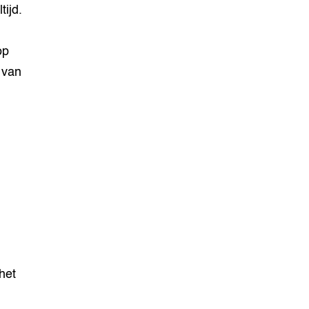
tijd.
op
 van
het