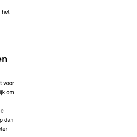
 het
en
t voor
ijk om
de
op dan
ter