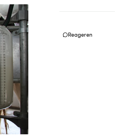
OVER
Over DWW
Contact
Reageren