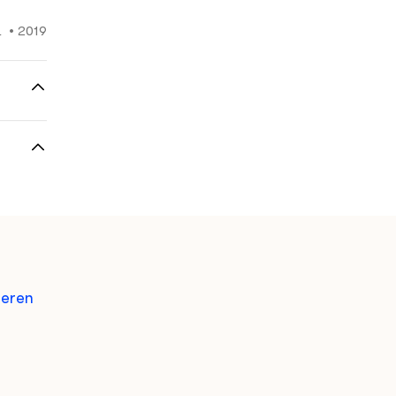
2019
•
N
t
et,
geren
t,