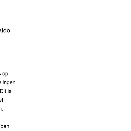
aldo
s op
elingen
it is
et
n.
nden