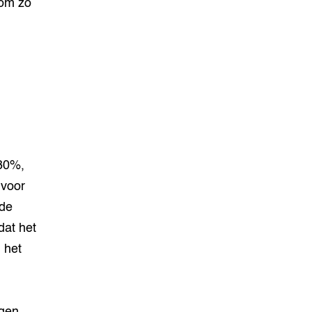
 om zo
 30%,
 voor
 de
dat het
 het
ngen