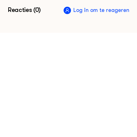
Kom meer te weten over het project ReGeNL
Reacties (0)
Log in om te reageren