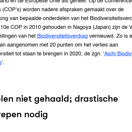
and en de Europese Unie als geheel. Op de Conference 
s (COP’s) worden nadere afspraken gemaakt over de
king van bepaalde onderdelen van het Biodiversiteitsver
10e COP in 2010 gehouden in Nagoya (Japan) zijn de 
ellingen van het
Biodiversiteitsverdrag
vernieuwd. Zo is e
lan aangenomen met 20 punten om het verlies aan
rsiteit tot staan te brengen in 2020, de zgn. ‘
Aichi Biodiv
s
’.
len niet gehaald; drastische
repen nodig