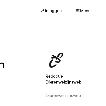
Inloggen
Menu
ACTUEEL
Nieuws
n
Nieuwsbrief
Agenda
Redactie
Dierenwelzijnsweb
DIERENWELZIJN
Dossiers
Columns
Dierenwelzijnsweb
Lectoraten
Video's