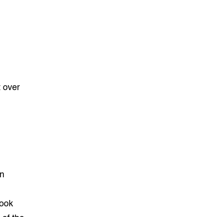
t over
an
 ook