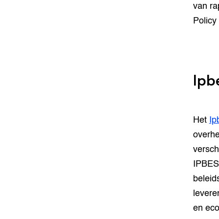
van ra
Policy
Ipb
Het
Ip
overhe
versch
IPBES 
beleid
levere
en ec