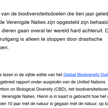
rij omgaan met
van de biodiversiteitsdoelen die tien jaar gele
n dierenwelzijn: het
traal
de Verenigde Naties zijn opgesteld zijn behaald
 dieren gaan overal ter wereld hard achteruit. 
ivestock
ment
ruitgang is alleen te stoppen door drastische
pen.
rij omgaan met de
antie in de
erij
te lezen in de vijfde editie van het
Global Biodiversity Out
 melkvee
tgebreid rapport onder auspiciën van de United Nations
tion on Biological Diversity (CBD), het biodiversiteitsve
jking voor varkens
 Verenigde Naties. Hierin is in kaart is gebracht hoe het
pen 10 jaar met de natuur is gegaan met de natuur, op b