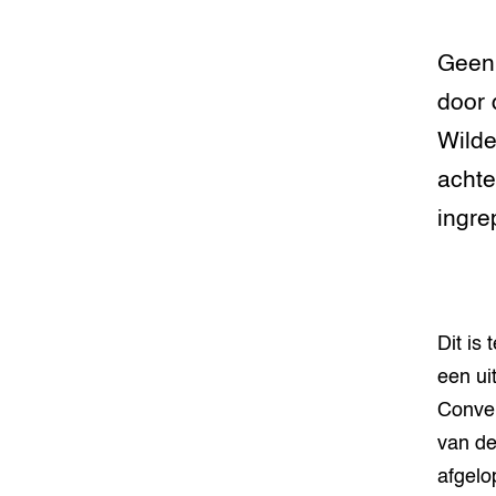
Stressv
varkens
Geen 
Meten va
dier cen
door 
Wilde
Smart L
Manage
achte
ingre
Stressv
koe
Transpar
veehoud
Dit is 
Welzijn
een ui
Conven
Hokverri
van de
afgelo