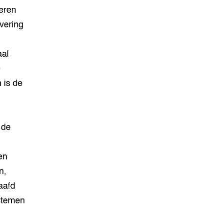
ieren
vering
aal
e
 is de
 de
en
n,
aafd
stemen