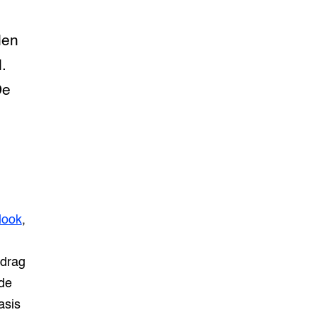
den
.
De
look
,
rdrag
 de
asis