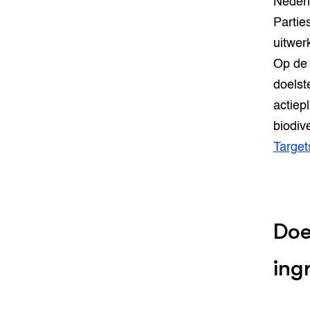
Nederl
Partie
uitwer
Op de 
doelst
actiep
biodive
Target
Doe
ing