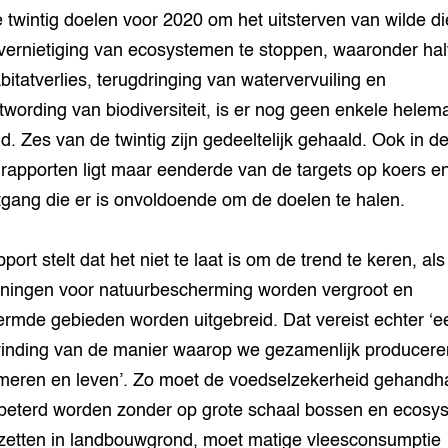
 twintig doelen voor 2020 om het uitsterven van wilde d
vernietiging van ecosystemen te stoppen, waaronder hal
bitatverlies, terugdringing van watervervuiling en
wording van biodiversiteit, is er nog geen enkele helem
d. Zes van de twintig zijn gedeeltelijk gehaald. Ook in d
rapporten ligt maar eenderde van de targets op koers en
tgang die er is onvoldoende om de doelen te halen.
port stelt dat het niet te laat is om de trend te keren, als
ningen voor natuurbescherming worden vergroot en
rmde gebieden worden uitgebreid. Dat vereist echter ‘e
vinding van de manier waarop we gezamenlijk producere
eren en leven’. Zo moet de voedselzekerheid gehandh
beterd worden zonder op grote schaal bossen en ecosy
zetten in landbouwgrond, moet matige vleesconsumptie