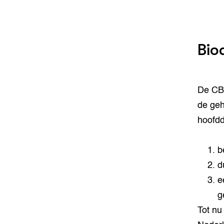
Bio
De CBD
de geh
hoofdd
b
d
e
g
Tot nu