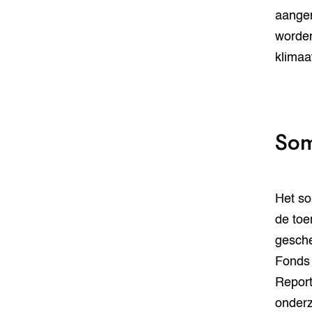
aangem
worden
klimaa
Som
Het so
de toe
gesche
Fonds 
Report
onderz