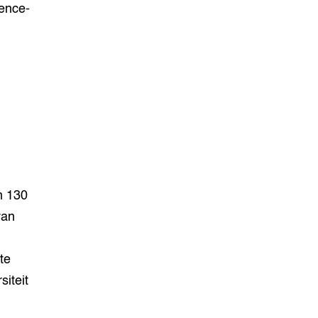
ence-
n 130
van
te
iteit