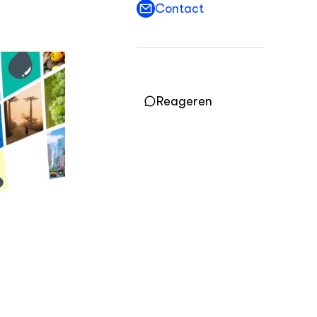
Contact
OVER
Over DWW
Contact
Reageren