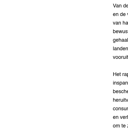
Van de
en de 
van ha
bewust
gehaal
landen
voorui
Het rap
inspan
besche
heruit
consum
en ver
om te 