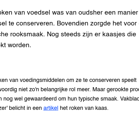
oken van voedsel was van oudsher een manie
n dierenwelzijn: het
traal
el te conserveren. Bovendien zorgde het voor
ivestock
che rooksmaak. Nog steeds zijn er kaasjes die
ment
kt worden.
rij omgaan met de
antie in de
ken van voedingsmiddelen om ze te conserveren speelt
erij
oordig niet zo'n belangrijke rol meer. Maar gerookte pr
 melkvee
 nog wel gewaardeerd om hun typische smaak. Vakblad
zer' belicht in een
artikel
het roken van kaas.
jking voor varkens