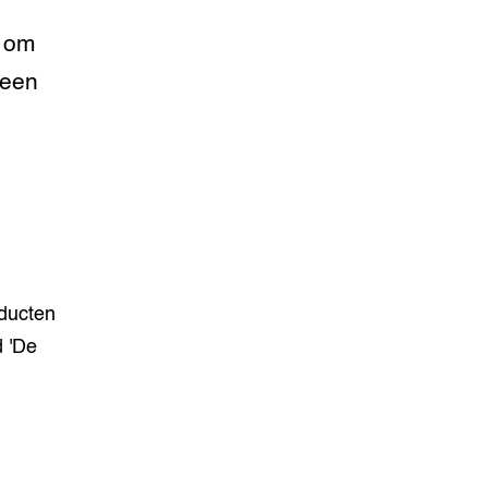
r om
 een
oducten
 'De