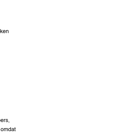
oken
ers,
 omdat