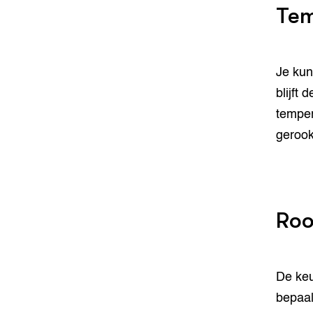
Tem
Je kun
blijft
temper
gerook
Ro
De keu
bepaal