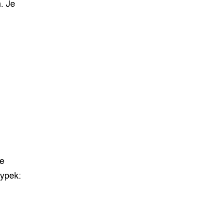
. Je
de
cypek: