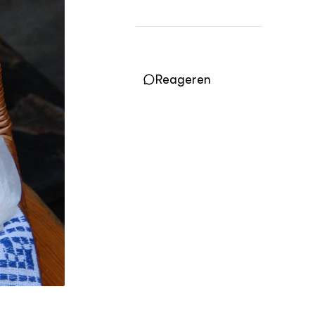
OVER
Over DWW
Contact
Reageren