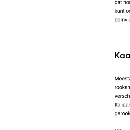
dat ho
kunt o
beïnvl
Kaa
Meesta
rooksm
versch
Italia
gerook