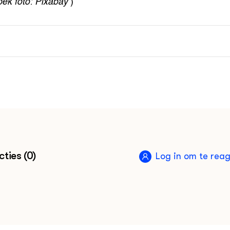
pek
foto: Pixabay
)
ties (0)
Log in om te rea