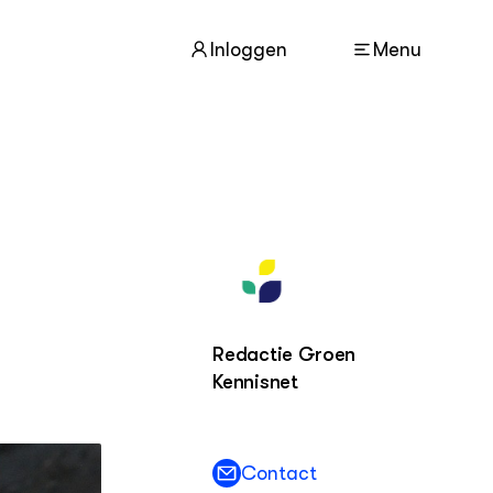
Inloggen
Menu
ACTUEEL
Nieuws
Nieuwsbrief
Agenda
DIERENWELZIJN
Redactie Groen
Dossiers
Kennisnet
Columns
Lectoraten
Video's
Contact