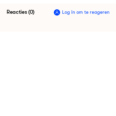
Klik hier voor de vakinformatiepagina voor
Reacties (0)
Log in om te reageren
de melkveehouder
Klik hier voor de vakinformatiepagina voor
de varkenshouder
Klik hier voor de vakinformatiepagina voor
de pluimveehouder