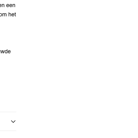
en een
 om het
ouwde