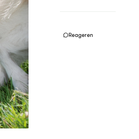
OVER
Over DWW
Contact
Reageren