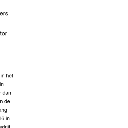
ers
tor
in het
in
r dan
en de
ang
16 in
drijf