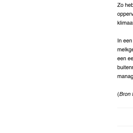
Zo heb
opperv
klimaa
In een
melkge
een ee
buiten
manag
(
Bron 