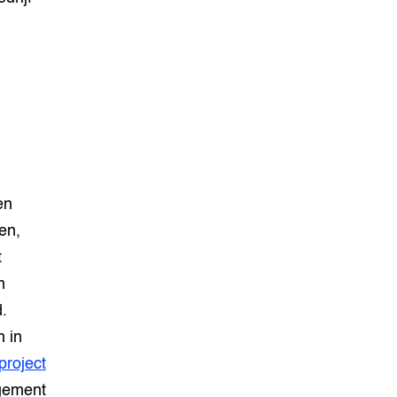
en
en,
t
n
d.
 in
project
agement