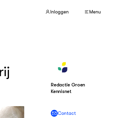
Inloggen
Menu
ACTUEEL
Nieuws
Nieuwsbrief
ij
Agenda
Redactie Groen
DIERENWELZIJN
Dossiers
Kennisnet
Columns
Lectoraten
Video's
Contact