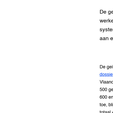
Meten va
De ge
dier cen
werke
Smart L
syste
Manage
aan e
Stressv
koe
Transpar
De gei
veehoud
dossie
Welzijn
Vlaand
500 ge
Hokverri
600 en
toe, bli
totaal