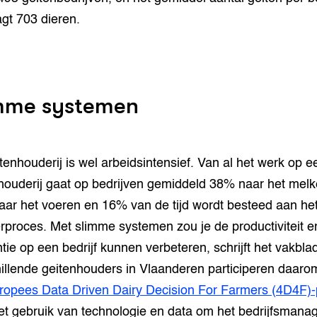
gt 703 dieren.
mme systemen
tenhouderij is wel arbeidsintensief. Van al het werk op e
houderij gaat op bedrijven gemiddeld 38% naar het melk
ar het voeren en 16% van de tijd wordt besteed aan he
proces. Met slimme systemen zou je de productiviteit e
ntie op een bedrijf kunnen verbeteren, schrijft het vakbla
illende geitenhouders in Vlaanderen participeren daarom
ropees Data Driven Dairy Decision For Farmers (4D4F)-
et gebruik van technologie en data om het bedrijfsman