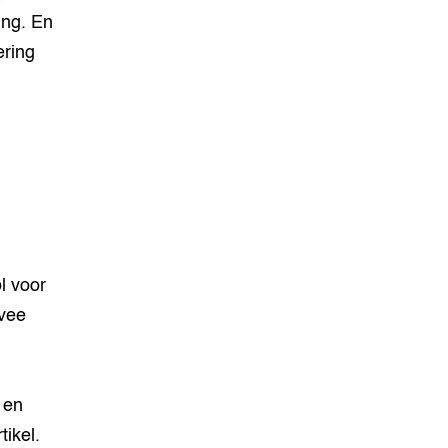
ing. En
ering
l voor
kvee
 en
tikel.