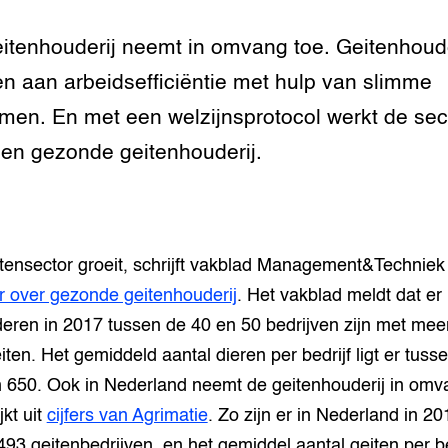
n dierenwelzijn: het
itenhouderij neemt in omvang toe. Geitenhoud
traal
n aan arbeidsefficiëntie met hulp van slimme
ivestock
men. En met een welzijnsprotocol werkt de sec
ment
en gezonde geitenhouderij.
rij omgaan met de
antie in de
tensector groeit, schrijft vakblad Management&Techniek 
erij
r over gezonde geitenhouderij
. Het vakblad meldt dat er 
 melkvee
eren in 2017 tussen de 40 en 50 bedrijven zijn met mee
iten. Het gemiddeld aantal dieren per bedrijf ligt er tuss
jking voor varkens
 650. Ook in Nederland neemt de geitenhouderij in omv
jkt uit
cijfers van Agrimatie
. Zo zijn er in Nederland in 20
 493 geitenbedrijven, en het gemiddel aantal geiten per be