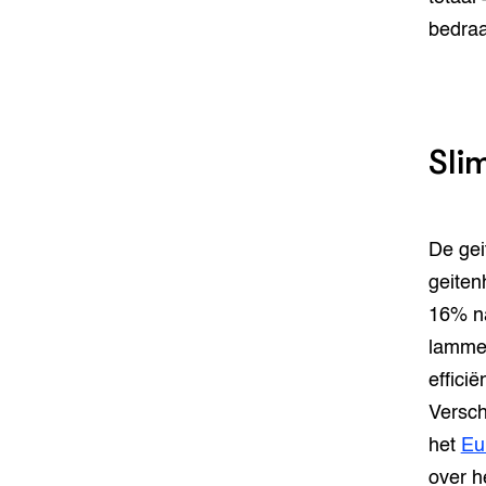
bedraa
Sli
De gei
geiten
16% na
lammer
efficië
Versch
het
Eu
over h