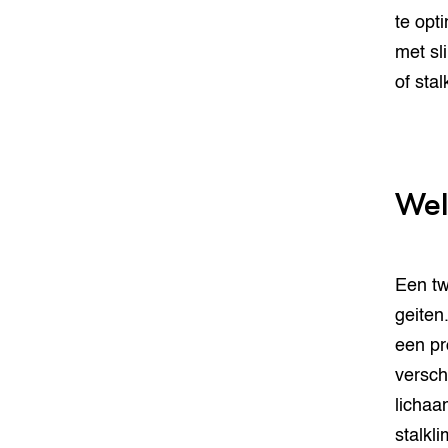
te opt
met sl
of stal
Wel
Een tw
geiten
een pr
versch
lichaa
stalkli