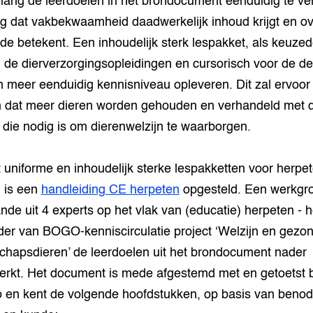
lang de leerdoelen in het brondocument eenduidig te ver
g dat vakbekwaamheid daadwerkelijk inhoud krijgt en ov
fde betekent. Een inhoudelijk sterk lespakket, als keuzed
 de dierverzorgingsopleidingen en cursorisch voor de deta
n meer eenduidig kennisniveau opleveren. Dit zal ervoor
 dat meer dieren worden gehouden en verhandeld met 
 die nodig is om dierenwelzijn te waarborgen.
 uniforme en inhoudelijk sterke lespakketten voor herpet
 is een
handleiding CE herpeten
opgesteld. Een werkgr
nde uit 4 experts op het vlak van (educatie) herpeten - h
der van BOGO-kenniscirculatie project ‘Welzijn en gezo
chapsdieren’ de leerdoelen uit het brondocument nader
erkt. Het document is mede afgestemd met en getoetst b
 en kent de volgende hoofdstukken, op basis van benod