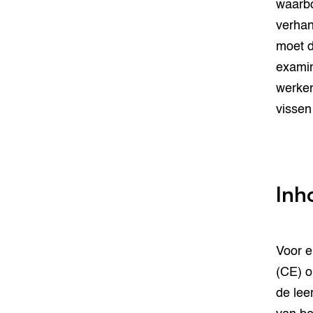
waarbo
verhan
moet d
examin
werken
vissen
Inh
Voor e
(CE) o
de lee