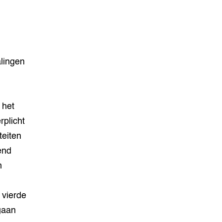
lingen
 het
rplicht
teiten
end
n
 vierde
gaan