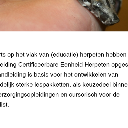
rij omgaan met
n dierenwelzijn: het
traal
ivestock
ment
ts op het vlak van (educatie) herpeten hebben
rij omgaan met de
eiding Certificeerbare Eenheid Herpeten opges
ndleiding is basis voor het ontwikkelen van
antie in de
erij
delijk sterke lespakketten, als keuzedeel binn
erzorgingsopleidingen en cursorisch voor de
 melkvee
list.
jking voor varkens