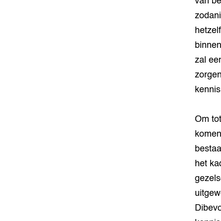
van be
zodani
hetzel
binnen
zal ee
zorgen
kennis
Om tot
komen
bestaa
het ka
gezels
uitgew
Dibevo