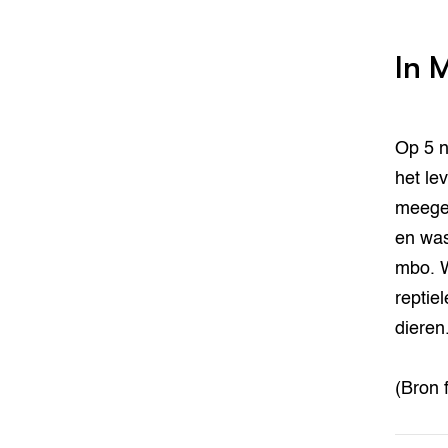
In 
Op 5 n
het le
meeges
en was
mbo. W
reptie
dieren
(Bron 