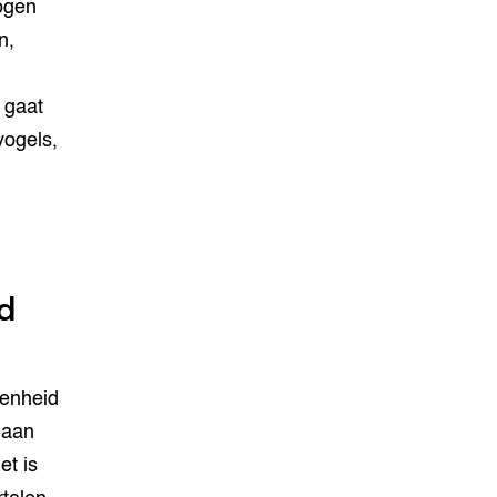
ogen
n,
 gaat
vogels,
d
Eenheid
 aan
et is