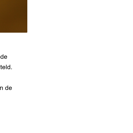
 de
teld.
en de