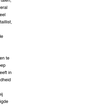
talen,
eral
eel
illist,
de
en te
oep
eeft in
ndheid
ij
igde