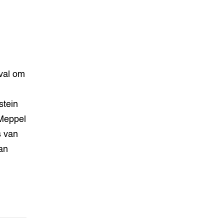
val om
stein
 Meppel
s van
an