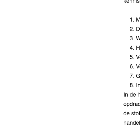
kennis
M
D
W
H
V
V
G
I
In de 
opdrac
de sto
handel