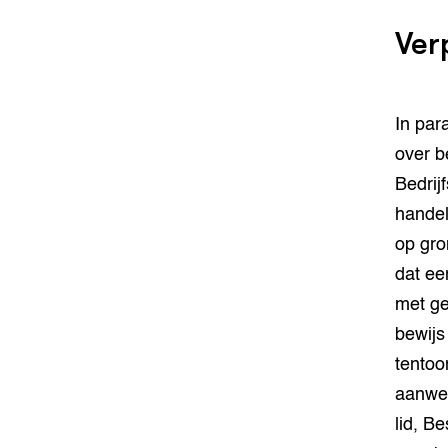
Ver
In par
over b
Bedrij
handel
op gro
dat ee
met ge
bewijs
tentoo
aanwez
lid, B