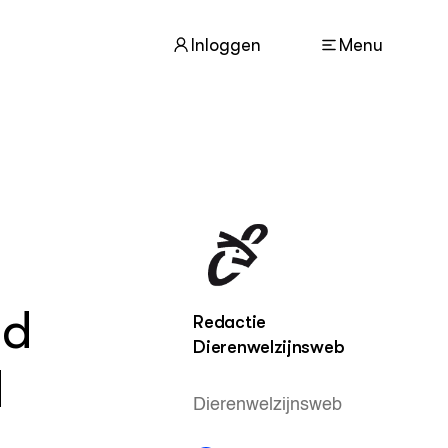
Inloggen
Menu
ACTUEEL
Nieuws
Nieuwsbrief
Agenda
id
Redactie
Dierenwelzijnsweb
DIERENWELZIJN
Dossiers
d
Columns
Dierenwelzijnsweb
Lectoraten
Video's