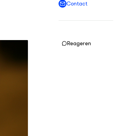
Contact
OVER
Over DWW
Contact
Reageren