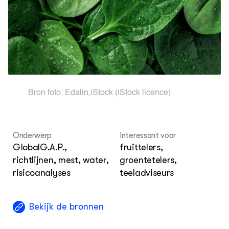
His
Met
Hoe
Str
Inn
Str
ACTUEEL
Keu
Hok
Nieuws
Str
Met
Nieuwsbrief
Sma
Agenda
Str
Tra
Wel
DIERENWELZIJN
Bron foto:
Edalin
,
iStock
(iStock licence)
Hok
Dossiers
Columns
Lectoraten
Video's
Onderwerp
Interessant voor
GlobalG.A.P.,
fruittelers,
richtlijnen, mest, water,
groentetelers,
OVER
risicoanalyses
teeladviseurs
Over DWW
Contact
Bekijk de bronnen