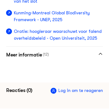
van het slot
Kunming-Montreal Global Biodiversity
Framework - UNEP, 2025
Oratie: hoogleraar waarschuwt voor falend
overheidsbeleid - Open Universiteit, 2025
Meer informatie
(12)
Meer recente informatie over biodiversiteit
vind je in de kennisbank
Kom meer te weten over de integratie van
Reacties (0)
Log in om te reageren
natuur en landbouw op het portaal
natuurinclusieve landbouw