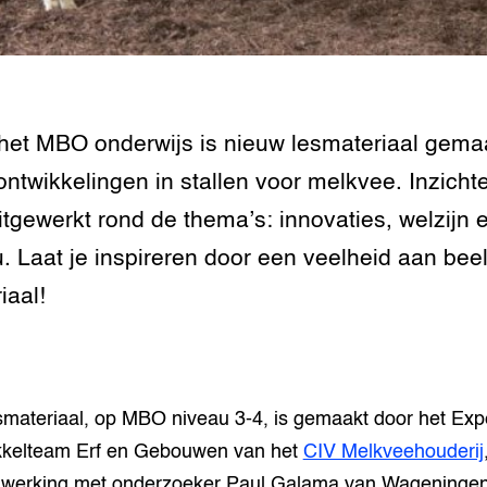
n dierenwelzijn: het
traal
ivestock
het MBO onderwijs is nieuw lesmateriaal gema
ment
ontwikkelingen in stallen voor melkvee. Inzicht
rij omgaan met de
uitgewerkt rond de thema’s: innovaties, welzijn 
u. Laat je inspireren door een veelheid aan be
antie in de
iaal!
erij
 melkvee
jking voor varkens
smateriaal, op MBO niveau 3-4, is gemaakt door het Exp
kkelteam Erf en Gebouwen van het
CIV Melkveehouderij
werking met onderzoeker Paul Galama van Wageninge