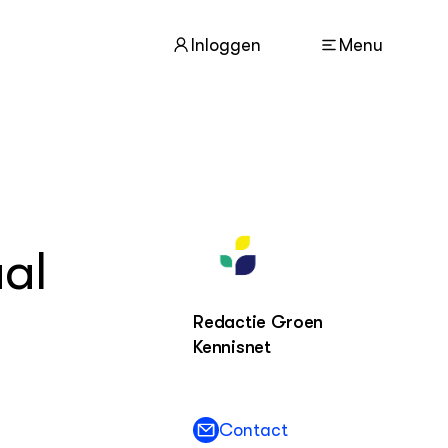
Inloggen
Menu
ACTUEEL
Nieuws
al
Nieuwsbrief
Agenda
Redactie Groen
DIERENWELZIJN
Kennisnet
Dossiers
Columns
Lectoraten
Video's
Contact