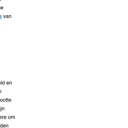
ie
a
van
eld en
n
ootte
jn
dere om
uden