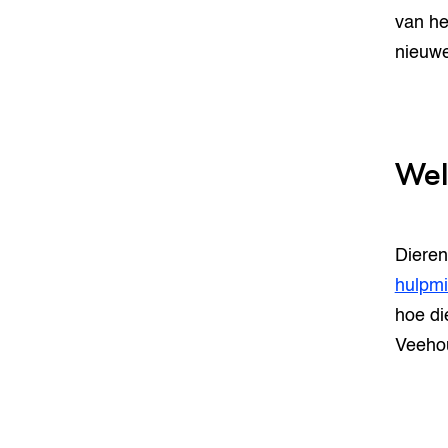
van he
nieuwe
Wel
Dieren
hulpm
hoe di
Veehou