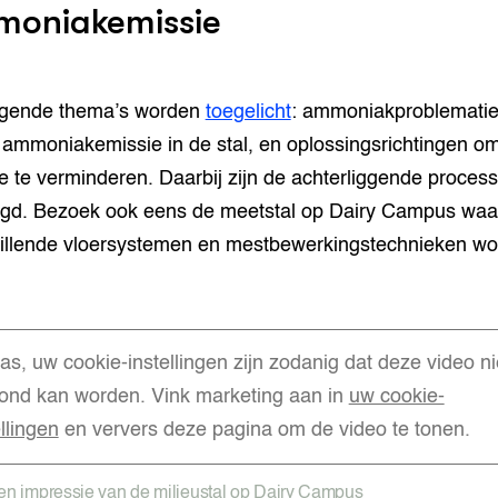
oniakemissie
lgende thema’s worden
toegelicht
: ammoniakproblematie
ammoniakemissie in de stal, en oplossingsrichtingen o
e te verminderen. Daarbij zijn de achterliggende proces
egd. Bezoek ook eens de meetstal op Dairy Campus waa
illende vloersystemen en mestbewerkingstechnieken w
.
as, uw cookie-instellingen zijn zodanig dat deze video ni
ond kan worden. Vink marketing aan in
uw cookie-
ellingen
en ververs deze pagina om de video te tonen.
en impressie van de milieustal op Dairy Campus