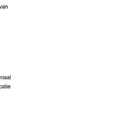
 van
riaal
catie