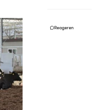
OVER
Over DWW
Contact
Reageren