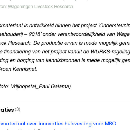
ron: Wageningen Livestock Research
smateriaal is ontwikkeld binnen het project ‘Ondersteuni
ehouderij – 2018’ onder verantwoordelijkheid van Wag
ock Research. De productie ervan is mede mogelijk gem
e financiering van het project vanuit de WURKS-regeling
iting en borging van kennisbronnen is mede mogelijk ge
roen Kennisnet.
foto: Vrijloopstal_Paul Galama)
caties
(3)
smateriaal over innovaties huisvesting voor MBO