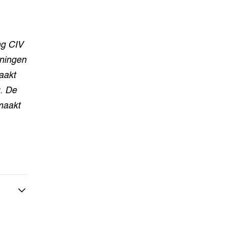
ng CIV
eningen
aakt
.
De
maakt