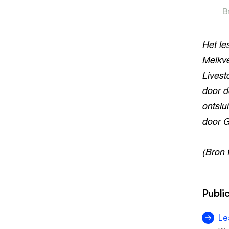
B
Het le
Melkve
Livest
door d
ontslu
door G
(Bron 
Publi
Le