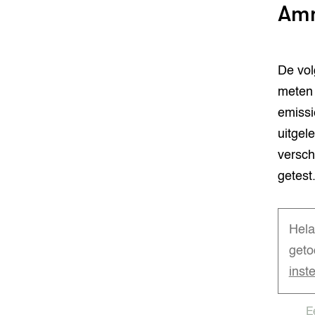
Amm
De vo
meten 
emissi
uitgel
versch
getest
Hela
geto
inst
E