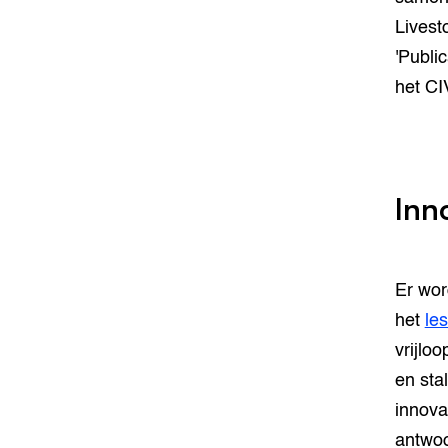
Livest
'Public
het CI
Inn
Er wor
het
le
vrijlo
en sta
innova
antwoo