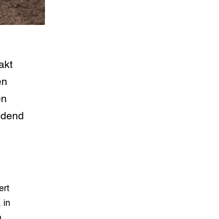
akt
en
en
eldend
ert
, in
n