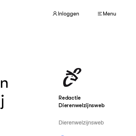
Inloggen
Menu
ACTUEEL
Nieuws
en
Nieuwsbrief
Agenda
j
Redactie
DIERENWELZIJN
Dierenwelzijnsweb
Dossiers
Columns
Lectoraten
Dierenwelzijnsweb
Video's