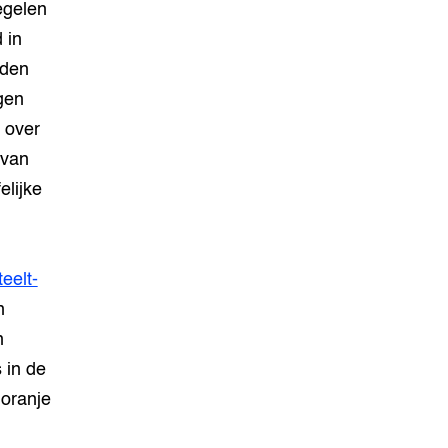
egelen
 in
nden
gen
 over
 van
elijke
teelt-
n
n
 in de
 oranje