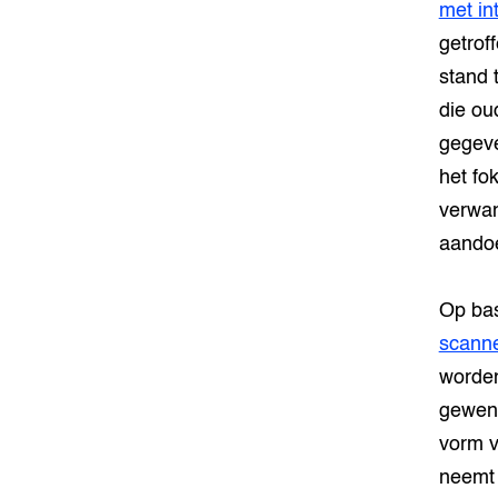
met in
getrof
stand 
die ou
gegeve
het fo
verwan
aando
Op bas
scann
worden
gewens
vorm v
neemt 