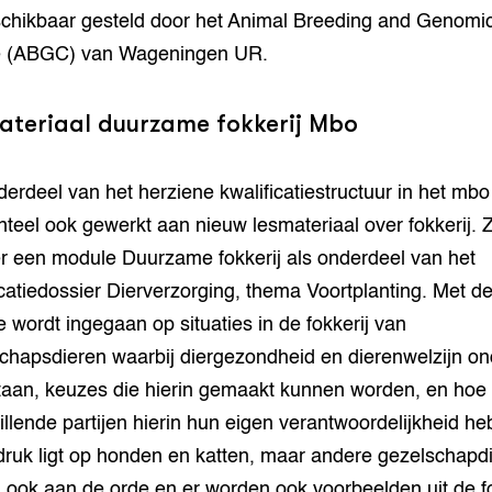
chikbaar gesteld door het Animal Breeding and Genomi
e (ABGC) van Wageningen UR.
ateriaal duurzame fokkerij Mbo
derdeel van het herziene kwalificatiestructuur in het mbo
eel ook gewerkt aan nieuw lesmateriaal over fokkerij. 
r een module Duurzame fokkerij als onderdeel van het
icatiedossier Dierverzorging, thema Voortplanting. Met d
 wordt ingegaan op situaties in de fokkerij van
chapsdieren waarbij diergezondheid en dierenwelzijn on
taan, keuzes die hierin gemaakt kunnen worden, en hoe
illende partijen hierin hun eigen verantwoordelijkheid he
ruk ligt op honden en katten, maar andere gezelschapd
ook aan de orde en er worden ook voorbeelden uit de fo