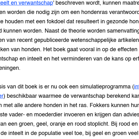
teelt en verwantschap
' beschreven wordt, kunnen maatr
fen worden die nodig zijn om een hondenras verantwoord
te houden met een fokdoel dat resulteert in gezonde ho
d kunnen worden. Naast de theorie worden samenvattin
n van recent gepubliceerde wetenschappelijke artikelen
kken van honden. Het boek gaat vooral in op de effecten
tschap en inteelt en het verminderen van de kans op erf
eningen.
is van dit boek is er nu ook een simulatieprogramma (
in
er
) beschikbaar waarmee de verwantschap berekend ka
 met alle andere honden in het ras. Fokkers kunnen hu
te vader- en moederdier invoeren en krijgen dan advies
an een groen, geel, oranje en rood stoplicht. Bij rood en
de inteelt in de populatie veel toe, bij geel en groen veel