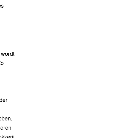
cs
 wordt
Zo
e
der
bben.
ieren
kkerij