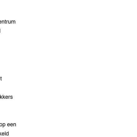
entrum
l
t
okkers
- op een
keld