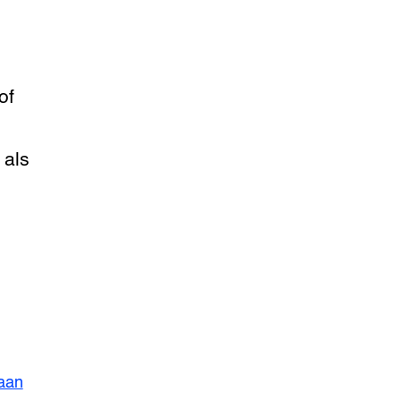
of
 als
aan