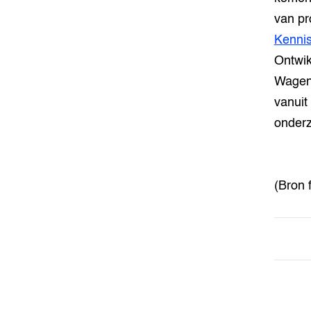
van pr
Kenni
Ontwik
Wageni
vanuit
onderz
(Bron 