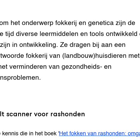
n dierenwelzijn: het
m het onderwerp fokkerij en genetica zijn de
traal
te tijd diverse leermiddelen en tools ontwikkeld 
ivestock
ment
zijn in ontwikkeling. Ze dragen bij aan een
twoorde fokkerij van (landbouw)huisdieren met
rij omgaan met de
het verminderen van gezondheids- en
jnsproblemen.
antie in de
erij
 melkvee
elt scanner voor rashonden
jking voor varkens
 kennis die in het boek '
Het fokken van rashonden: omg