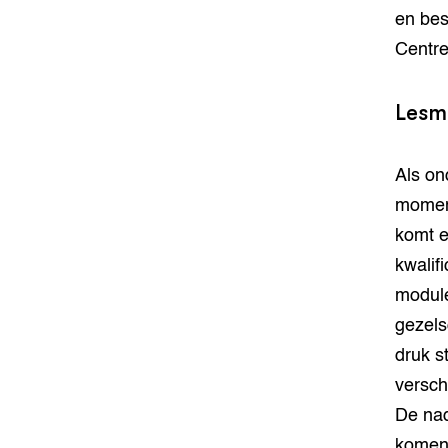
en bes
Centr
Lesm
Als on
moment
komt e
kwalif
module
gezels
druk s
versch
De nad
komen 