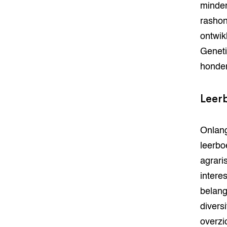
minder
rashon
ontwik
Geneti
honden
Leerb
Onlang
leerbo
agrari
intere
belang
diversi
overzi