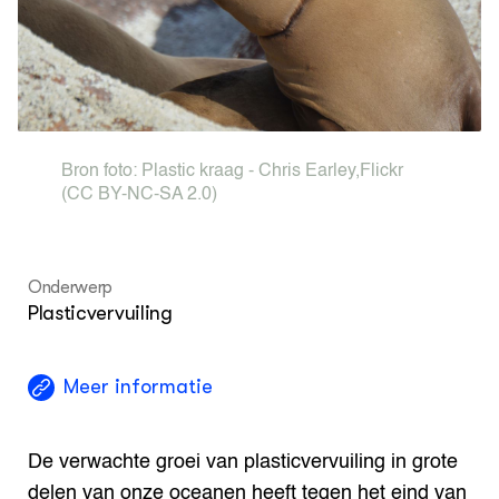
Met
Nieuwsbrief
Sma
Agenda
Str
Tra
Wel
DIERENWELZIJN
Hok
Dossiers
Columns
Bron foto:
Plastic kraag - Chris Earley
,
Flickr
Lectoraten
(CC BY-NC-SA 2.0)
Video's
OVER
Over DWW
Onderwerp
Contact
Plasticvervuiling
Meer informatie
De verwachte groei van plasticvervuiling in grote
delen van onze oceanen heeft tegen het eind van