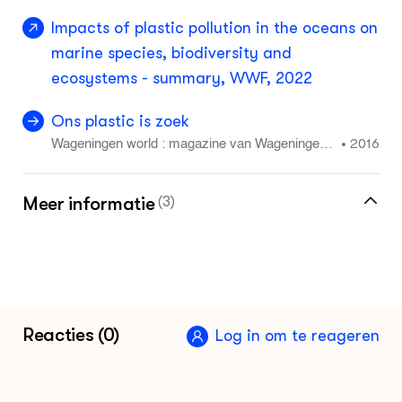
Impacts of plastic pollution in the oceans on
marine species, biodiversity and
ecosystems - summary, WWF, 2022
Ons plastic is zoek
2016
•
Wageningen world : magazine van Wageningen
UR en KLV over werken aan de kwaliteit van lev
en 2: 10 - 15
Meer informatie
(3)
WWF petitie voor een plasticverdrag
Interview with Alfred Wegener Institute,
Deutsche Welle News, February 2022
Reacties (0)
Log in om te reageren
United Nations Environment Assembly