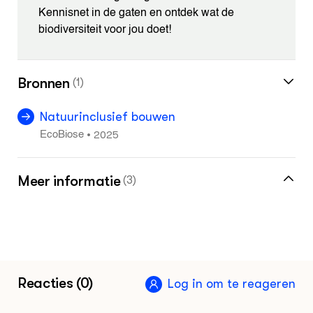
Kennisnet in de gaten en ontdek wat de
biodiversiteit voor jou doet!
Bronnen
(1)
Natuurinclusief bouwen
2025
•
EcoBiose
Meer informatie
(3)
Meer over natuurinclusief bouwen vind je in
de kennisbank
Klik hier voor de pagina leermiddelen
Reacties (0)
Log in om te reageren
Blauwgroenlespakket.nl