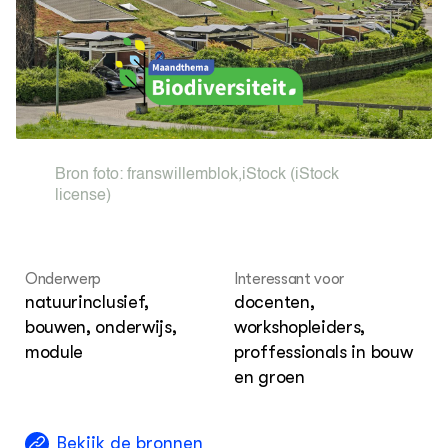
Nieuws
Str
Met
Nieuwsbrief
Sma
Agenda
Str
Tra
Wel
DIERENWELZIJN
Hok
Dossiers
Columns
Lectoraten
Bron foto:
franswillemblok
,
iStock
(iStock
Video's
license)
OVER
Over DWW
Onderwerp
Interessant voor
Contact
natuurinclusief,
docenten,
bouwen, onderwijs,
workshopleiders,
module
proffessionals in bouw
en groen
Bekijk de bronnen