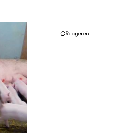
OVER
Over DWW
Contact
Reageren