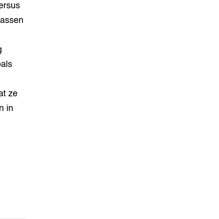
ersus
passen
g
als
at ze
n in