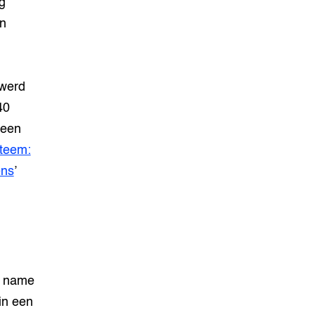
g
en
 werd
40
 een
teem:
ens
’
t name
in een