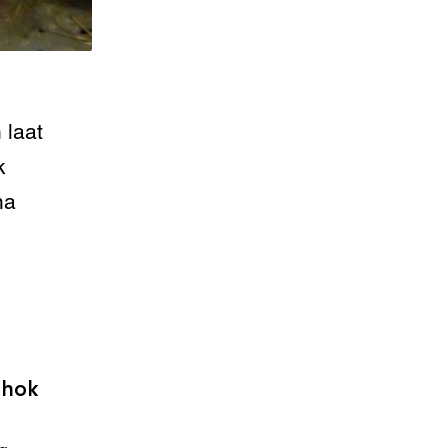
laat
k
na
mhok