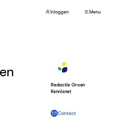
Inloggen
Menu
ACTUEEL
Nieuws
Nieuwsbrief
gen
Agenda
DIERENWELZIJN
Redactie Groen
Dossiers
Kennisnet
Columns
Lectoraten
Video's
Contact