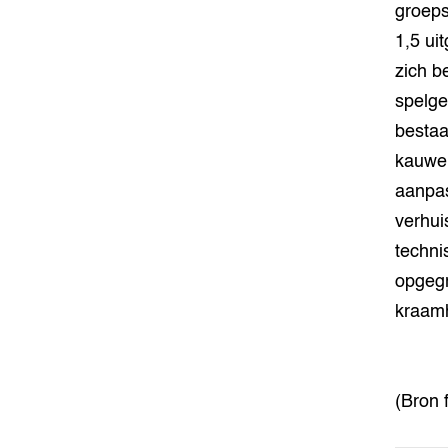
groeps
1,5 ui
zich b
spelge
bestaa
kauwen
aanpas
verhui
techni
opgegr
kraam
(Bron 