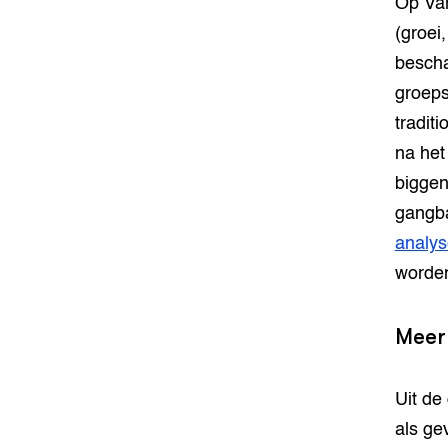
Op Var
(groei
bescha
groeps
tradit
na het
biggen
gangba
analys
worden
Meer
Uit de
als ge