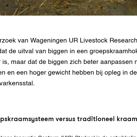
n dierenwelzijn: het
traal
ivestock
ment
zoek van Wageningen UR Livestock Research 
dat de uitval van biggen in een groepskraamho
rij omgaan met de
 is, maar dat de biggen zich beter aanpassen 
n en een hoger gewicht hebben bij opleg in de
antie in de
erij
varkensstal.
 melkvee
jking voor varkens
pskraamsysteem versus traditioneel kraa