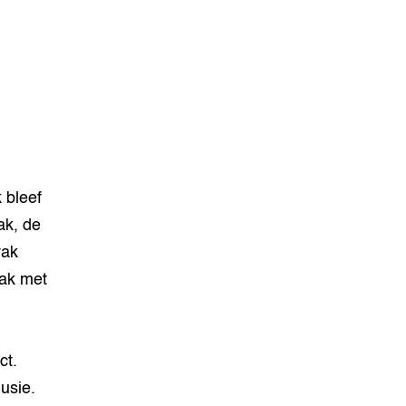
k bleef
ak, de
vak
vak met
ct.
usie.