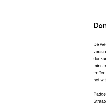
Don
De weg
verschi
donker
minste
troffe
het wit
Padden
Straat