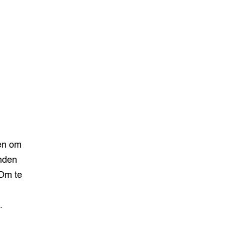
sen om
inden
 Om te
.