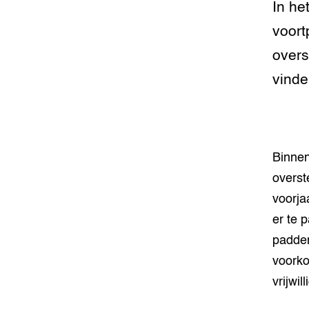
In he
Meten va
voort
dier cen
overs
Smart L
vinde
Manage
Stressv
koe
Binnen
Transpar
overst
veehoud
voorja
Welzijn
er te 
padden
Hokverri
voorko
vrijwi