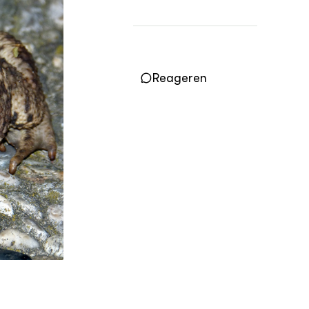
OVER
Over DWW
Contact
Reageren