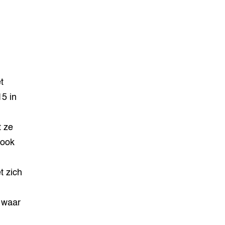
t
15 in
t ze
 ook
t zich
 waar