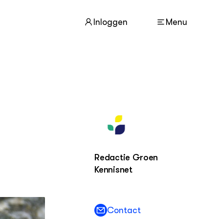
Inloggen
Menu
ACTUEEL
Nieuws
Nieuwsbrief
Agenda
Redactie Groen
DIERENWELZIJN
Dossiers
Kennisnet
Columns
Lectoraten
Video's
Contact