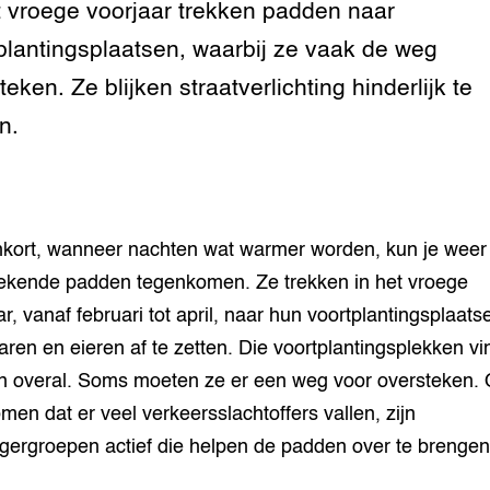
t vroege voorjaar trekken padden naar
n dierenwelzijn: het
plantingsplaatsen, waarbij ze vaak de weg
traal
teken. Ze blijken straatverlichting hinderlijk te
ivestock
n.
ment
rij omgaan met de
kort, wanneer nachten wat warmer worden, kun je weer
antie in de
ekende padden tegenkomen. Ze trekken in het vroege
erij
ar, vanaf februari tot april, naar hun voortplantingsplaat
 melkvee
paren en eieren af te zetten. Die voortplantingsplekken v
 overal. Soms moeten ze er een weg voor oversteken.
jking voor varkens
men dat er veel verkeersslachtoffers vallen, zijn
lligergroepen actief die helpen de padden over te brengen