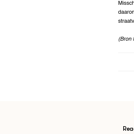
Missch
daarom
straat
(Bron 
Reac