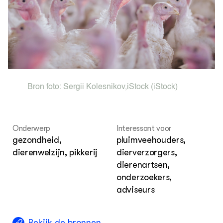
Met
Nieuwsbrief
Sma
Agenda
Str
Tra
Wel
DIERENWELZIJN
Hok
Dossiers
Columns
Lectoraten
Bron foto:
Sergii Kolesnikov
,
iStock
(iStock)
Video's
OVER
Over DWW
Onderwerp
Interessant voor
Contact
gezondheid,
pluimveehouders,
dierenwelzijn, pikkerij
dierverzorgers,
dierenartsen,
onderzoekers,
adviseurs
Bekijk de bronnen