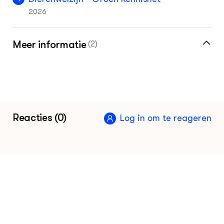
2026
Meer informatie
(2)
Meer over pikgedrag vind je in de
kennisbank
Vakinformatiepagina voor de
Reacties (0)
Log in om te reageren
pluimveehouder