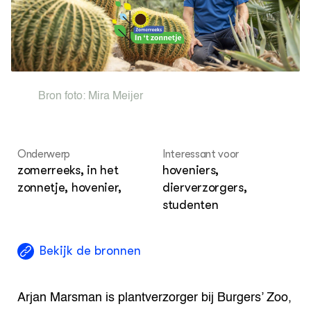
Hoe
Str
Inn
Str
ACTUEEL
Keu
Hok
Nieuws
Str
Met
Nieuwsbrief
Sma
Agenda
Str
Bron foto:
Mira Meijer
Tra
Wel
DIERENWELZIJN
Hok
Dossiers
Columns
Onderwerp
Interessant voor
Lectoraten
zomerreeks, in het
hoveniers,
Video's
zonnetje, hovenier,
dierverzorgers,
studenten
OVER
Over DWW
Contact
Bekijk de bronnen
Arjan Marsman is plantverzorger bij Burgers’ Zoo,