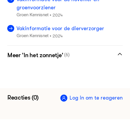
groenvoorziener
2024
•
Groen Kennisnet
Vakinformatie voor de dierverzorger
2024
•
Groen Kennisnet
Meer 'In het zonnetje'
(6)
Kracht van werken in praktijk én onderwijs -
Groen Kennisnet
2025
Reacties (0)
“Laat je tuin lekker verwilderen” - Groen
Log in om te reageren
Kennisnet
2025
Forensisch dierenarts: tomeloze inzet voor