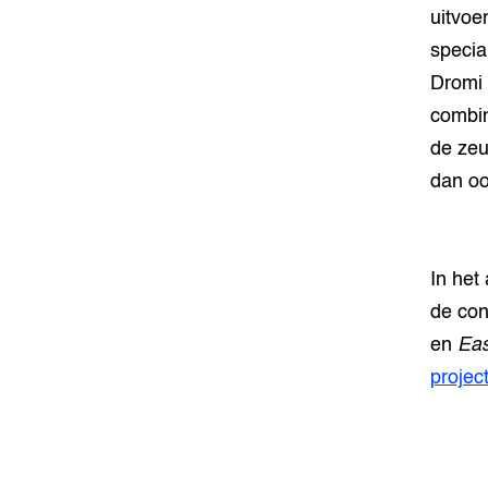
uitvoe
specia
Dromi 
combin
de zeu
dan oo
In het
de co
en
Eas
projec