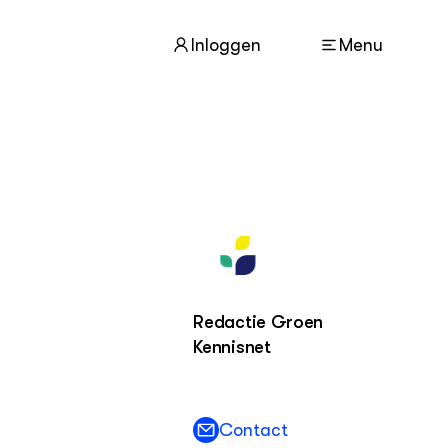
Inloggen
Menu
ACTUEEL
Nieuws
Nieuwsbrief
Agenda
Redactie Groen
DIERENWELZIJN
Kennisnet
Dossiers
Columns
Lectoraten
Video's
Contact