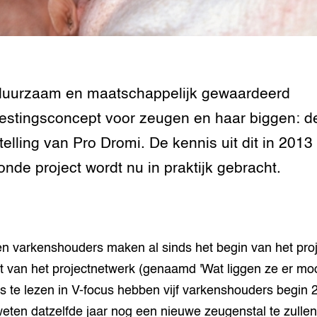
n dierenwelzijn: het
traal
ivestock
duurzaam en maatschappelijk gewaardeerd
ment
estingsconcept voor zeugen en haar biggen: d
rij omgaan met de
telling van Pro Dromi. De kennis uit dit in 2013
onde project wordt nu in praktijk gebracht.
antie in de
erij
 melkvee
en varkenshouders maken al sinds het begin van het proj
jking voor varkens
it van het projectnetwerk (genaamd 'Wat liggen ze er mooi 
is te lezen in V-focus hebben vijf varkenshouders begin 
weten datzelfde jaar nog een nieuwe zeugenstal te zullen