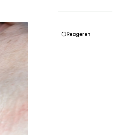
OVER
Over DWW
Contact
Reageren