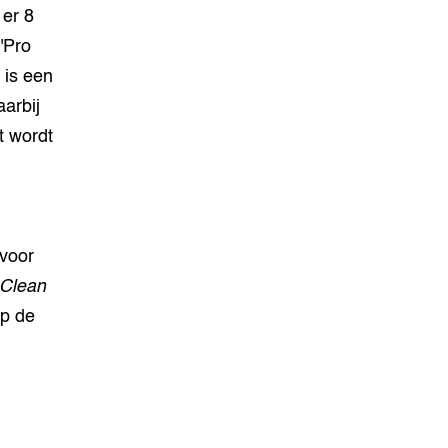
 er 8
'Pro
 is een
arbij
t wordt
 voor
 Clean
op de