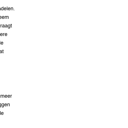
delen.
teem
vraagt
dere
de
at
 meer
iggen
le