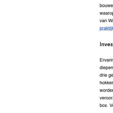
bouwen
waarop
van W
praktij
Inve
Ervari
diepen.
drie g
hokken
worden
veroor
box. V