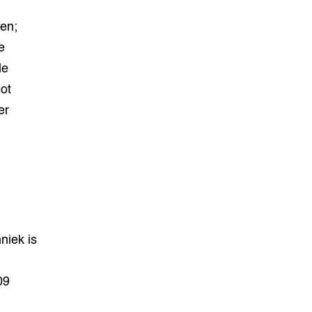
en;
e
de
ot
er
iek is
09