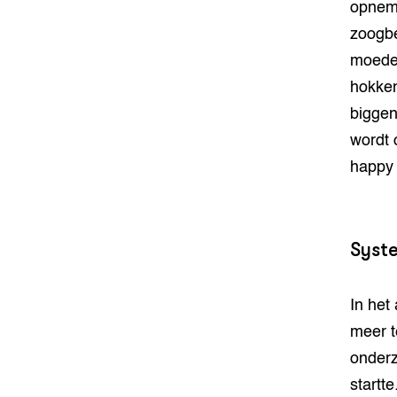
opneme
zoogbe
moeder
hokken
biggen
wordt 
happy 
Syst
In het 
meer t
onderzo
startte