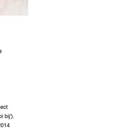
e
ect
bij').
2014