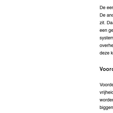
De een
De and
zit. D
een ge
system
overhe
deze k
Voor
Voorde
vrijhe
worden
biggen