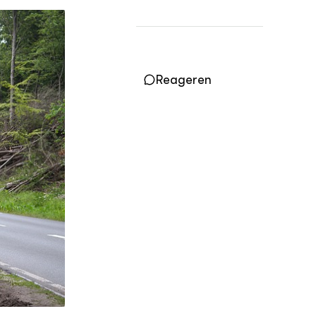
OVER
Over DWW
Contact
Reageren