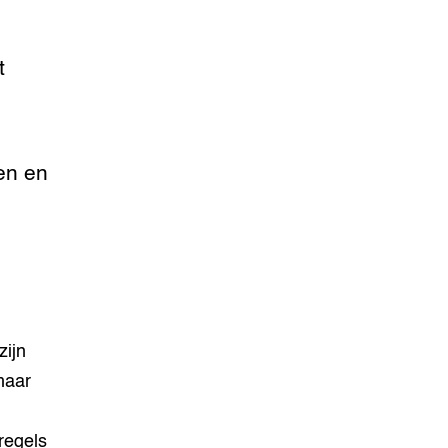
t
en en
zijn
maar
regels