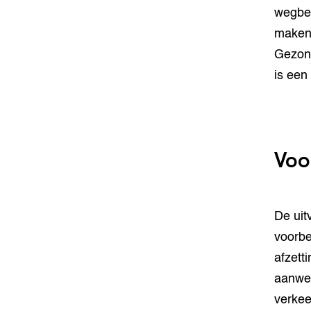
wegbeh
maken.
Gezond
is een
Voo
De uit
voorbe
afzett
aanwez
verkee