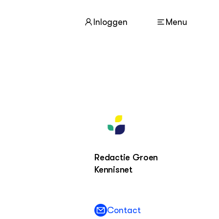
Inloggen
Menu
ACTUEEL
Nieuws
Nieuwsbrief
Agenda
Redactie Groen
DIERENWELZIJN
Dossiers
Kennisnet
Columns
Lectoraten
Video's
Contact