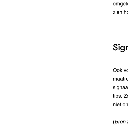
omgele
zien h
Sig
Ook vo
maatre
signaa
tips. 
niet o
(
Bron 