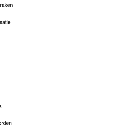
praken
satie
k
orden