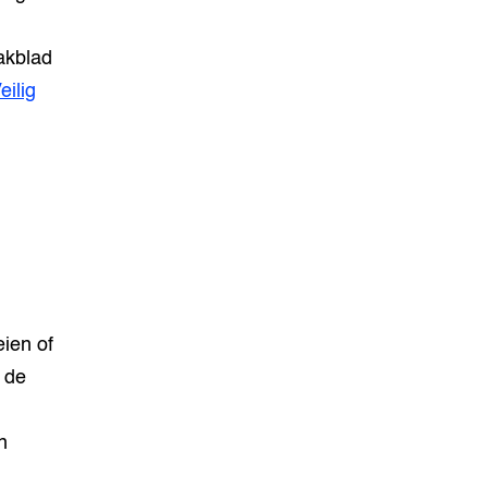
akblad
eilig
ien of
 de
n