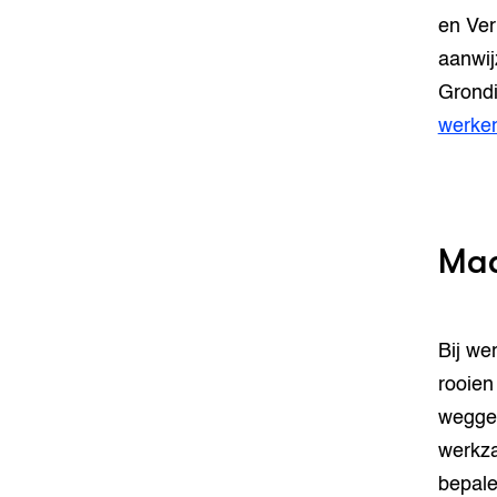
en Ver
aanwij
Grondig
werke
Maa
Bij we
rooien
weggeb
werkza
bepale