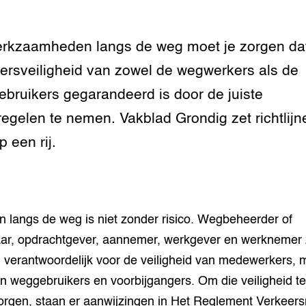
n dierenwelzijn: het
erkzaamheden langs de weg moet je zorgen da
traal
ersveiligheid van zowel de wegwerkers als de
ivestock
ment
bruikers gegarandeerd is door de juiste
egelen te nemen. Vakblad Grondig zet richtlijn
rij omgaan met de
p een rij.
antie in de
erij
 melkvee
 langs de weg is niet zonder risico. Wegbeheerder of
ar, opdrachtgever, aannemer, werkgever en werknemer 
jking voor varkens
verantwoordelijk voor de veiligheid van medewerkers, 
n weggebruikers en voorbijgangers. Om die veiligheid te
rgen, staan er aanwijzingen in Het Reglement Verkeers