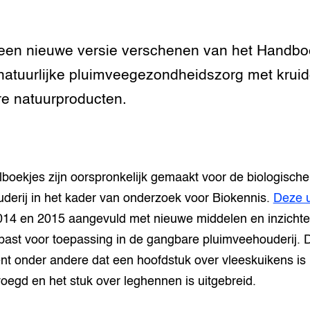
n dierenwelzijn: het
traal
 een nieuwe versie verschenen van het Handb
natuurlijke pluimveegezondheidszorg met krui
ivestock
ment
e natuurproducten.
rij omgaan met de
antie in de
lboekjes zijn oorspronkelijk gemaakt voor de biologische
erij
derij in het kader van onderzoek voor Biokennis.
Deze u
 melkvee
2014 en 2015 aangevuld met nieuwe middelen en inzicht
ast voor toepassing in de gangbare pluimveehouderij. D
jking voor varkens
nt onder andere dat een hoofdstuk over vleeskuikens is
oegd en het stuk over leghennen is uitgebreid.