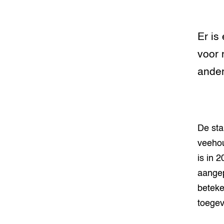
Meten va
dier cen
Er is
voor 
Smart L
Manage
ander
Stressv
koe
Transpar
De sta
veehoud
veehou
Welzijn
is in 
aangep
Hokverri
beteke
toegev