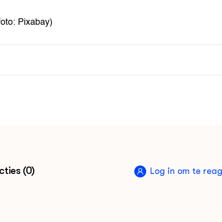
foto: Pixabay)
ties (0)
Log in om te rea