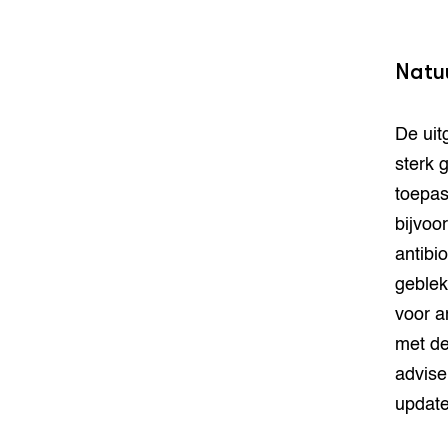
Natu
De uit
sterk 
toepas
bijvoo
antibi
geblek
voor a
met de
advise
updaten