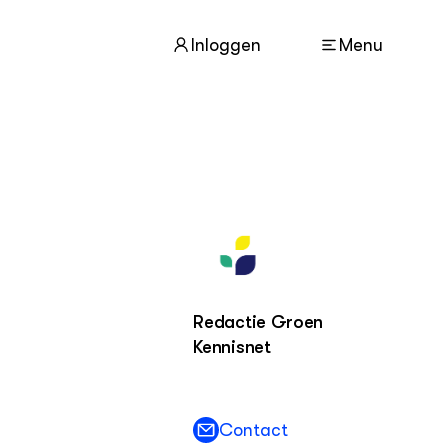
Inloggen
Menu
ACTUEEL
Nieuws
Nieuwsbrief
Agenda
Redactie Groen
DIERENWELZIJN
Dossiers
Kennisnet
Columns
Lectoraten
Video's
Contact