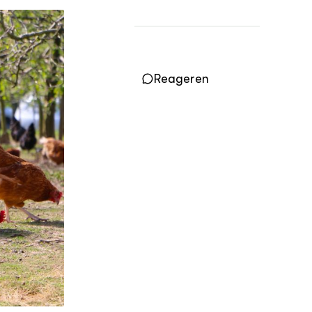
OVER
Over DWW
Contact
Reageren