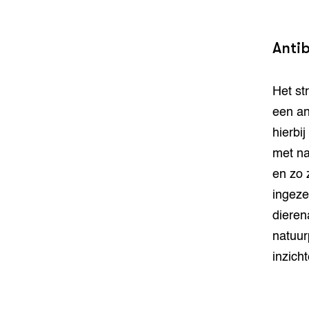
Antib
Het st
een an
hierbi
met na
en zo 
ingeze
dieren
natuur
inzicht