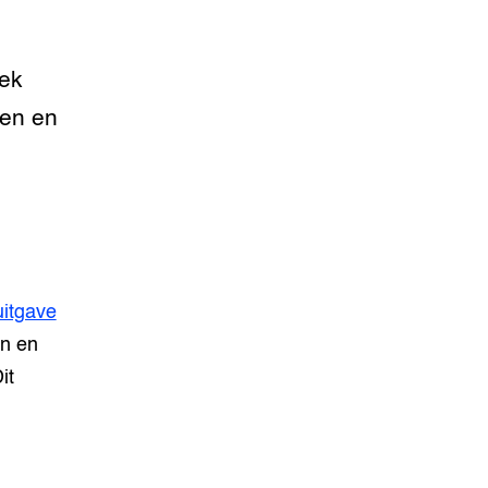
oek
den en
itgave
en en
it