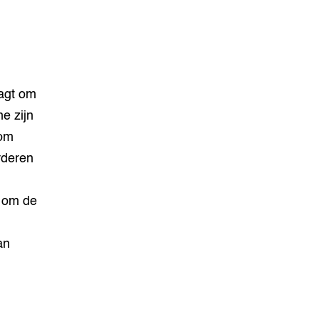
aagt om
e zijn
 om
rderen
s om de
an