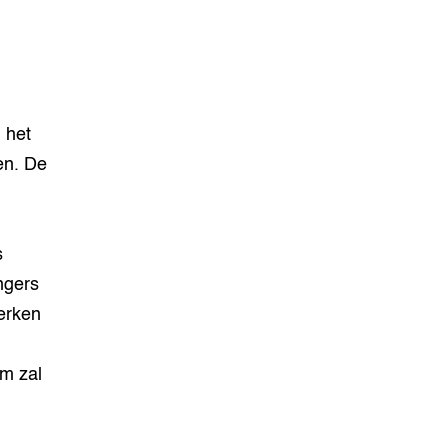
 het
en. De
s
ngers
erken
om zal