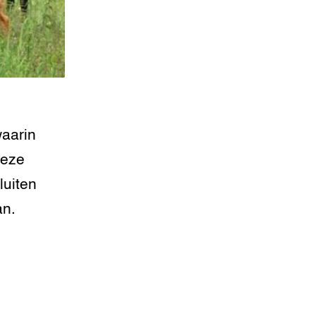
waarin
Deze
luiten
an.