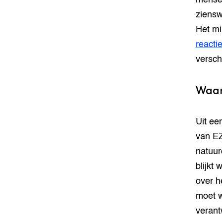
mensel
ziensw
Het mi
reacti
versch
Waar
Uit ee
van EZ
natuur
blijkt
over h
moet 
verant