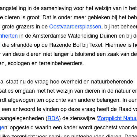
angstelling in de samenleving voor het welzijn van in het
e dieren is groot. Dat is onder meer gebleken bij het be
 grote grazers in de
Oostvaardersplassen
, bij het behee
mherten
in de Amsterdamse Waterleiding Duinen en bij d
g
die strandde op de Razende Bol bij Texel. Hiermee is h
 van deze dieren niet langer uitsluitend een zaak van de
en, ecologen en terreinbeheerders.
al staat nu de vraag hoe overheid en natuurbeherende
saties omgaan met het welzijn van dieren in de natuur e
rdt afgewogen ten opzichte van andere belangen. In ee
 een antwoord te vinden op deze vraag heeft de Raad v
naangelegenheden (
RDA
) de zienswijze '
Zorgplicht Natuur
ge
n' opgesteld waarin een kader wordt geschetst voor d