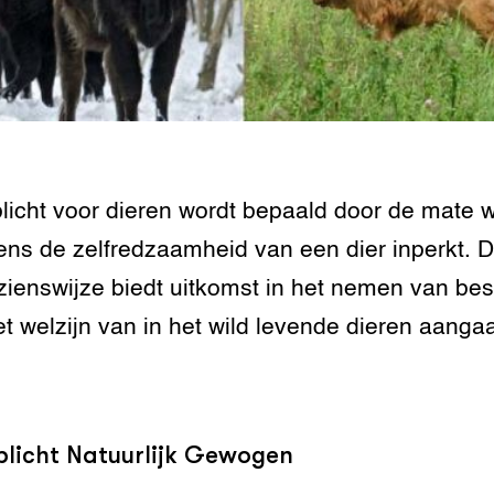
rij omgaan met
n dierenwelzijn: het
traal
ivestock
ment
licht voor dieren wordt bepaald door de mate 
rij omgaan met de
ns de zelfredzaamheid van een dier inperkt. 
ienswijze biedt uitkomst in het nemen van bes
antie in de
erij
et welzijn van in het wild levende dieren aanga
 melkvee
jking voor varkens
plicht Natuurlijk Gewogen