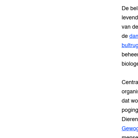
De bel
levend
van de
de
da
bultru
beheer
biolog
Centra
organi
dat wo
poging
Diere
Gewo