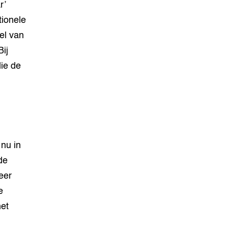
r’
tionele
el van
ij
die de
nu in
de
eer
e
het