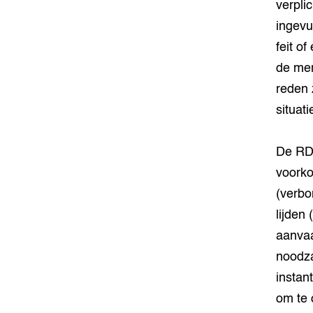
verpli
ingevu
feit o
de men
reden z
situati
De RDA
voorko
(verbo
lijden
aanvaa
noodza
instan
om te 