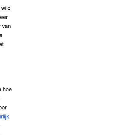
 wild
heer
r van
e
et
n hoe
n
oor
lijk
e