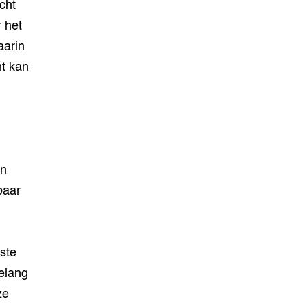
cht
 het
aarin
ht kan
en
baar
ste
belang
ze