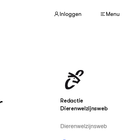
Inloggen
Menu
ACTUEEL
Nieuws
Nieuwsbrief
Agenda
r
Redactie
DIERENWELZIJN
Dierenwelzijnsweb
Dossiers
Columns
Dierenwelzijnsweb
Lectoraten
Video's