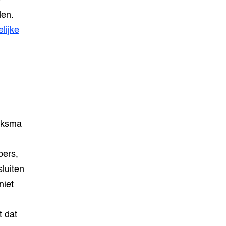
e
den.
lijke
ijksma
pers,
sluiten
niet
t dat