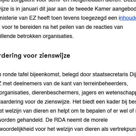
ijke zorgplicht voor semi- en nietgehouden dieren. Dez
ijze is in januari dit jaar aan de tweede Kamer aangebo
nisterie van EZ heeft toen tevens toegezegd een i
nhoude
e
voor te bereiden na het peilen van de reacties van
illende betrokken organisaties.
dering voor zienswijze
n ronde tafel bijeenkomst, belegd door staatsecretaris D
 met deelnemers van de kant van terreinbeheerders,
organisaties, dierenbeschermers, jagers en wetenschap
 waardering voor de zienswijze. Het biedt een kader bij be
et welzijn van dieren en helpt om te bepalen of er wel of 
worden gehandeld. De RDA neemt de morele
woordelijkheid voor het welzijn van dieren als vertrekpun