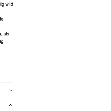
ig wild
de
, als
ig