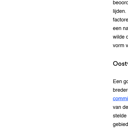
beoord
lijden
factor
een na
wilde 
vorm va
Oost
Een go
breder
commi
van de
stelde
gebied