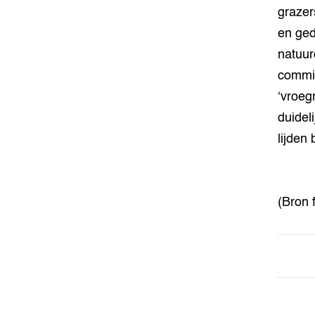
grazer
en ged
natuur
commis
‘vroeg
duideli
lijden 
(Bron 