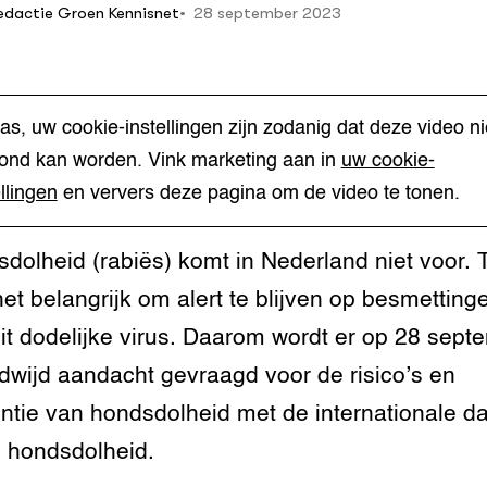
28 september 2023
edactie Groen Kennisnet
varkens
 en sociale hond
che ontwikkeling
rij omgaan met
erij
 vleeskalveren
ivestock
rij omgaan met de
ment
 vleeskuikens
as, uw cookie-instellingen zijn zodanig dat deze video ni
ond kan worden. Vink marketing aan in
uw cookie-
n de zorg
jking voor varkens
che ontwikkeling
ellingen
en ververs deze pagina om de video te tonen.
erij
n dierenwelzijn: het
traal
 je de beste stieren
dolheid (rabiës) komt in Nederland niet voor. 
bedrijf?
rij omgaan met
t het belangrijk om alert te blijven op besmetting
es huisvesting
it dodelijke virus. Daarom wordt er op 28 sept
rij omgaan met de
dwijd aandacht gevraagd voor de risico’s en
el mbo
ntie van hondsdolheid met de internationale d
whuisdieren
jking voor varkens
 hondsdolheid.
rij omgaan met