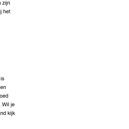
 zijn
j het
is
een
goed
 Wil je
nd kijk