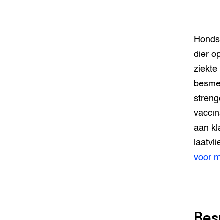
varkens
Meten va
dier cen
Hondsd
dier o
Smart L
Manage
ziekte
besmet
Stressv
streng
koe
vaccin
Transpar
aan kl
veehoud
laatvli
Welzijn
voor 
Hokverri
Bes