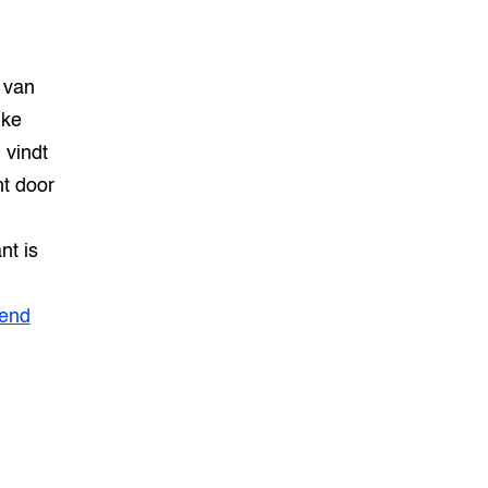
 van
jke
 vindt
mt door
nt is
kend