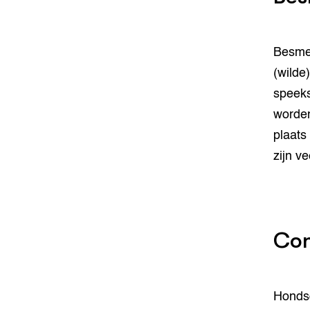
Besmet
(wilde
speeks
worden
plaats
zijn v
Con
Hondsd