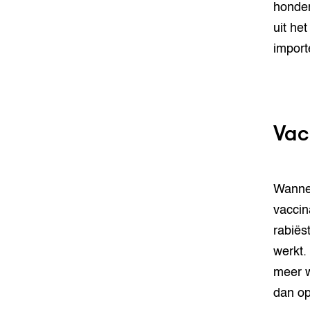
honden
uit he
import
Vac
Wannee
vaccin
rabiëst
werkt.
meer w
dan o