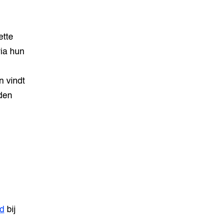
ette
via hun
n vindt
eden
d
bij