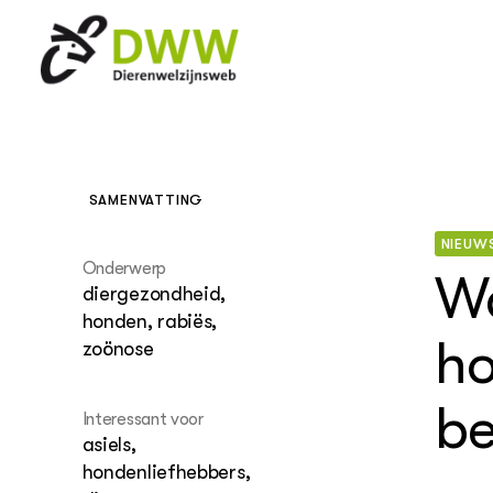
SAMENVATTING
LEREN
NIEUW
Over dierenwelzijn
Onderwerp
Basis en voortgezet
W
Wat is d
Dierenwe
Basiscur
Dierenwe
Certifi
Happy P
diergezondheid,
onderwijs
melkvee
Herpete
honden, rabiës,
MBO
Vijf vri
Domeinb
Dierenwe
ho
zoönose
HBO
dierenwe
melkvee
Gezonde
Dieren i
Leven lang leren
Feiten
Projecten
Fairfok
Dierent
Gezonde
Dierent
be
Interessant voor
Waarde
asiels,
Welzijn
Duurzam
Gezonde
Gezonde
hondenliefhebbers,
Wet- en