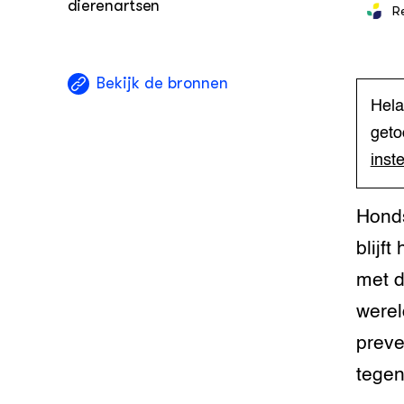
dierenartsen
R
Welzijn 
Gezonde
Historis
Stressv
veehoud
varkens
Gezonde
Smart L
Stressv
Bekijk de bronnen
Manage
koe
Gezonde
Hela
geto
Dieren i
Hokverri
Historis
inst
veehoud
Meten va
dier cen
Hoe kies
Honds
voor je 
Stressv
blijf
varkens
Innovati
met d
melkvee
Stressv
werel
koe
Keuzede
preve
landbou
Hokverri
tegen
Stressv