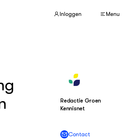
Inloggen
Menu
ACTUEEL
Nieuws
Nieuwsbrief
ng
Agenda
n
Redactie Groen
DIERENWELZIJN
Dossiers
Kennisnet
Columns
Lectoraten
Video's
Contact