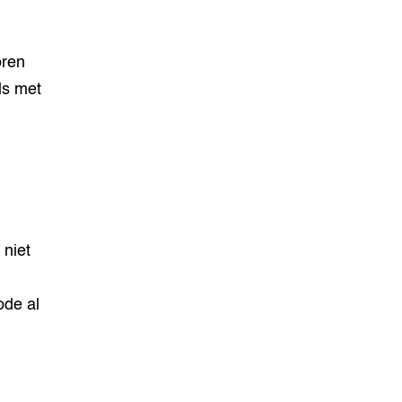
oren
ls met
niet
ode al