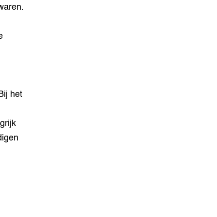
waren.
e
ij het
grijk
digen