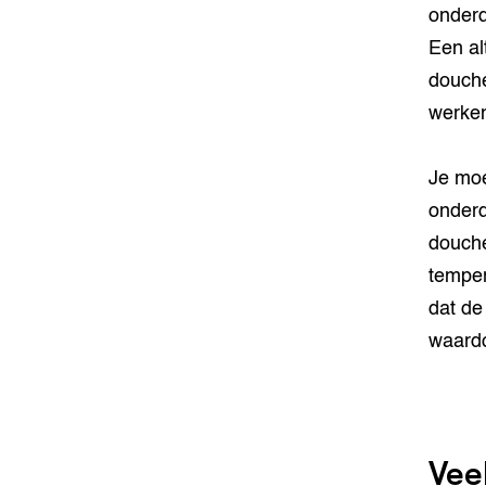
onderd
Een al
douche
werken
Je moe
onderd
douche
temper
dat de
waardo
Vee