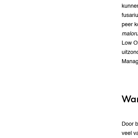
kunnen
fusari
peer 
malor
Low Ox
uitzon
Manag
Wa
Door b
veel v