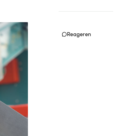
OVER
Over DWW
Contact
Reageren