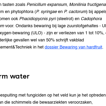
 tasten zoals
Penicillum expansum
,
Monilinia fructigena
um en phytophtora (
P. syringae
en
P. cactorum
) bij appels
komen ook
Phacidiopycnis pyri
(steelrot) en
Cadophora
um
voor. Ondanks bewaring bij lage zuurstofgehaltes - Ul
ygen-bewaring (ULO) - zijn er verliezen van 1 tot 10%, 
derlijke gevallen wel van 50% schrijft vakblad
ement&Techniek in het
dossier Bewaring van hardfruit
.
rm water
espuiting met fungiciden op het veld kun je het optrede
an die schimmels die bewaarziekten veroorzaken,