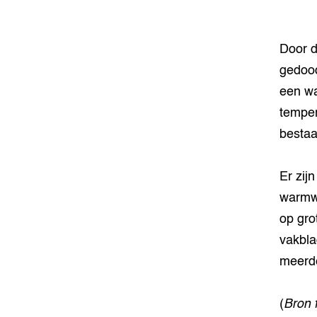
Door d
gedood
een wa
temper
bestaa
Er zij
warmwa
op gro
vakbla
meerde
(
Bron 