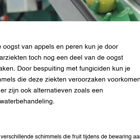
n dierenwelzijn: het
traal
ivestock
ment
 oogst van appels en peren kun je door
rij omgaan met de
rziekten toch nog een deel van de oogst
raken. Door bespuiting met fungiciden kun je
antie in de
mels die deze ziekten veroorzaken voorkomen
erij
er zijn ook alternatieven zoals een
 melkvee
waterbehandeling.
jking voor varkens
n verschillende schimmels die fruit tijdens de bewaring aa