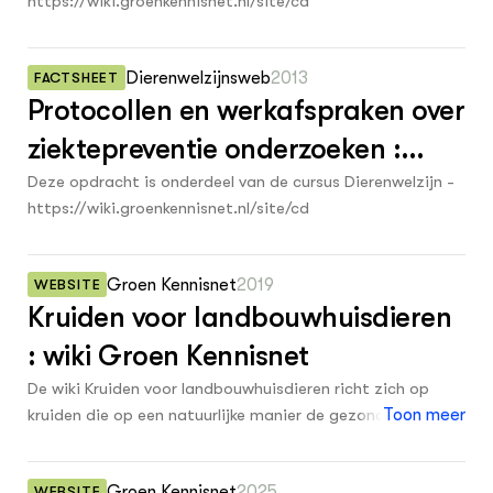
https://wiki.groenkennisnet.nl/site/cd
Str
Gezondheid
0
1985
Tra
Wel
DIERENWELZIJN
0
Hok
1983
Dossiers
Dierenwelzijnsweb
2013
FACTSHEET
Columns
Protocollen en werkafspraken over
0
1982
Lectoraten
ziektepreventie onderzoeken :
Video's
0
1981
opdracht cursus dierenwelzijn
Deze opdracht is onderdeel van de cursus Dierenwelzijn -
0
1978
https://wiki.groenkennisnet.nl/site/cd
OVER
onderdeel Gezondheid
Over DWW
0
1976
Contact
0
Groen Kennisnet
2019
WEBSITE
1975
Kruiden voor landbouwhuisdieren
0
1965
: wiki Groen Kennisnet
0
1305
De wiki Kruiden voor landbouwhuisdieren richt zich op
0
kruiden die op een natuurlijke manier de gezondheid van
Toon meer
1206
dieren ondersteunen en op de preparaten die deze kruiden
0
Onbekend
bevatten.
Groen Kennisnet
2025
WEBSITE