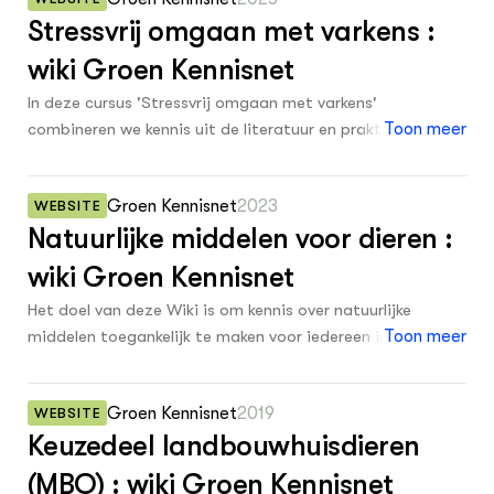
Stressvrij omgaan met varkens :
wiki Groen Kennisnet
In deze cursus 'Stressvrij omgaan met varkens'
combineren we kennis uit de literatuur en praktijk. Na
Toon meer
afloop van de cursus weet je: hoe angst voor mensen bij
varkens ontstaat, welke impact deze angst heeft op
Groen Kennisnet
2023
WEBSITE
gezondheid, welzijn en werkgemak, welke verbeterpunten
Natuurlijke middelen voor dieren :
je kunt oppakken in de omgang met varkens.
wiki Groen Kennisnet
Het doel van deze Wiki is om kennis over natuurlijke
middelen toegankelijk te maken voor iedereen in de
Toon meer
veehouderij. Inhoudelijk richt deze Wiki zich vooral op
kruiden en kruidenpreparaten en ander natuurlijke
Groen Kennisnet
2019
WEBSITE
middelen zoals essentiële oliën, wieren en gisten, die op
Keuzedeel landbouwhuisdieren
een natuurlijke manier de gezondheid van dieren
ondersteunen. Deze wiki bevat o.a. een kruidendatabase
(MBO) : wiki Groen Kennisnet