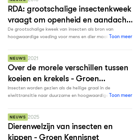
welzijn van de dieren en openheid in de hele
RDA: grootschalige insectenkweek
productiesector.
vraagt om openheid en aandacht
voor welzijn - Groen Kennisnet
De grootschalige kweek van insecten als bron van
hoogwaardige voeding voor mens en dier maakt een
Toon meer
snelle groei door. Door het duurzame karakter is die groei
veelbelovend, maar er is wel aandacht nodig voor het
2021
NIEUWS
welzijn van de dieren en openheid in de hele
Over de morele verschillen tussen
productiesector.
koeien en krekels - Groen
Kennisnet
Insecten worden gezien als de heilige graal in de
eiwittransitie naar duurzame en hoogwaardige voeding
Toon meer
voor mens en dier. De grootschalige kweek van insecten
maakt hierdoor een snelle groei door. Dierethicus Bernice
2025
NIEUWS
Bovenkerk stelt vragen bij de insectenkweek en buigt zich
Dierenwelzijn van insecten en
over de ethische kant ervan.
kippen - Groen Kennisnet